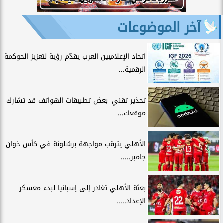
آخر الموضوعات
اتحاد الإعلاميين العرب يقدّم رؤية لتعزيز الحوكمة
الرقمية...
تحذير تقني: بعض تطبيقات الهواتف قد تشارك
موقعك...
الأهلي يترقب مواجهة برشلونة في كأس خوان
جامبر.....
بعثة الأهلي تغادر إلى إسبانيا لبدء معسكر
الإعداد.....