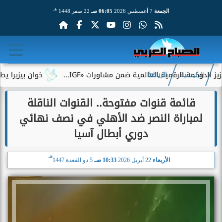
هـ
الجمعة
7 أغسطس 2026
06:05 صـ
22 صفر 1448
رقمية العالمية ضمن مشاورات «IGF...
خوان بيزيرا يطلب الرحيل عن
الرئيسية
الرياضة
قائمة قنوات مفتوحة.. القنوات الناقلة
لمباراة النصر ضد الأهلي في نصف نهائي
دوري أبطال آسيا
هـ
الأربعاء
22 أبريل 2026
10:33 صـ
5 ذو القعدة 1447