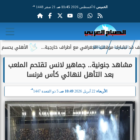
هـ
الخميس
6 أغسطس 2026
11:45 صـ
21 صفر 1448
ارك موقعك الجغرافي مع أطراف خارجية...
الأهلي يحسم الجدل حول
الرئيسية
الرياضة
مشاهد جنونية.. جماهير لانس تقتحم الملعب
بعد التأهل لنهائي كأس فرنسا
هـ
الأربعاء
22 أبريل 2026
10:49 صـ
5 ذو القعدة 1447