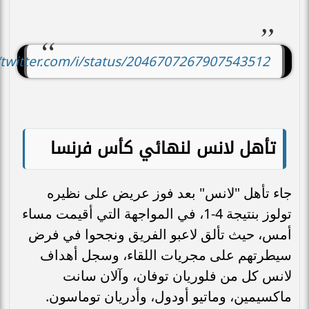
//twitter.com/i/status/2046707267907543512
تأهل لانس لنهائي كأس فرنسا
جاء تأهل "لانس" بعد فوز عريض على نظيره
تولوز بنتيجة 4-1، في المواجهة التي أقيمت مساء
أمس، حيث تألق لاعبو الفريق ونجحوا في فرض
سيطرتهم على مجريات اللقاء، وسجل أهداف
لانس كل من فلوريان توفان، وآلان سانت
ماكسيمين، وماتيو أودول، وأدريان توماسون.