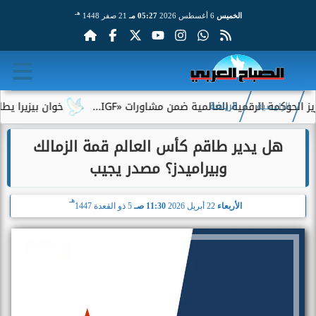
هـ
الخميس
6 أغسطس 2026
05:27 مـ
21 صفر 1448
 الرقمية العالمية ضمن مشاورات «IGF...
خوان بيزيرا يطلب الرحيل
الرئيسية
الرياضة
هل يدير طاقم كأس العالم قمة الزمالك
وبيراميدز؟ مصدر يجيب
هـ
الأربعاء
22 أبريل 2026
11:30 صـ
5 ذو القعدة 1447