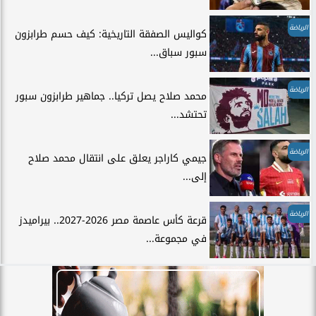
الرياضة
كواليس الصفقة التاريخية: كيف حسم طرابزون
سبور سباق...
الرياضة
محمد صلاح يصل تركيا.. جماهير طرابزون سبور
تحتشد...
الرياضة
جيمي كاراجر يعلق على انتقال محمد صلاح
إلى...
الرياضة
قرعة كأس عاصمة مصر 2026-2027.. بيراميدز
في مجموعة...