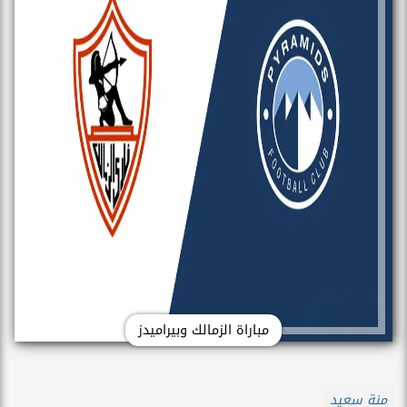
مباراة الزمالك وبيراميدز
منة سعيد