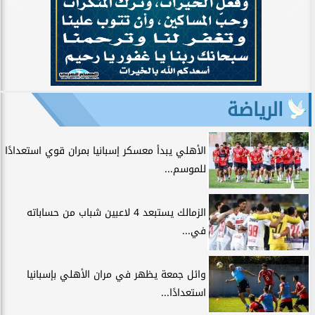
الرياضة
الأهلي يبدأ معسكر إسبانيا بمران قوي استعدادًا
للموسم...
الزمالك يستبعد 4 لاعبين شباب من حساباته
في...
وائل جمعة يظهر في مران الأهلي بإسبانيا
استعدادًا...