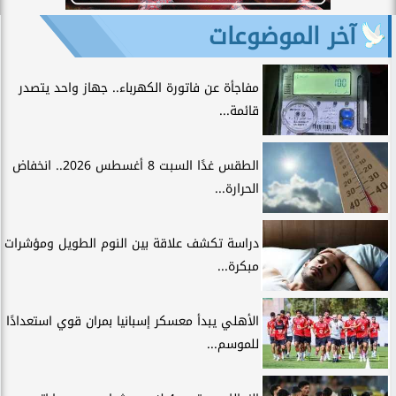
آخر الموضوعات
مفاجأة عن فاتورة الكهرباء.. جهاز واحد يتصدر
قائمة...
الطقس غدًا السبت 8 أغسطس 2026.. انخفاض
الحرارة...
دراسة تكشف علاقة بين النوم الطويل ومؤشرات
مبكرة...
الأهلي يبدأ معسكر إسبانيا بمران قوي استعدادًا
للموسم...