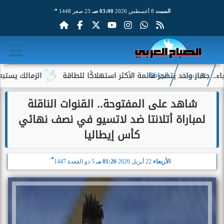
هـ
السبت
8 أغسطس 2026
03:00 صـ
23 صفر 1448
احد يتصدر قائمة الأكثر استهلاكًا للطاقة
الزمالك يستبعد 4 لاعبين شباب من حساباته في الموسم الجديد
الرئيسية
الرياضة
شاهد على المفتوحة.. القنوات الناقلة
لمباراة أتلانتا ضد لاتسيو في نصف نهائي
كأس إيطاليا
هـ
الأربعاء
22 أبريل 2026
01:26 مـ
5 ذو القعدة 1447