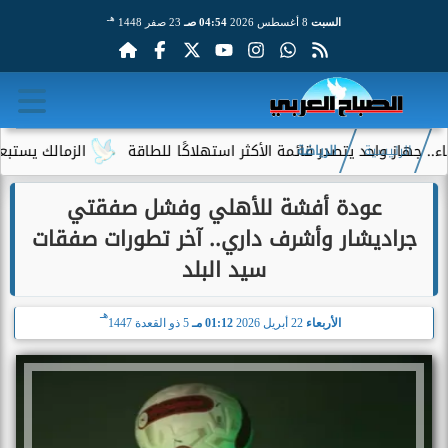
هـ
السبت
8 أغسطس 2026
04:54 صـ
23 صفر 1448
واحد يتصدر قائمة الأكثر استهلاكًا للطاقة
الزمالك يستبعد 4 لاعبين شباب من حساباته في الموسم الجديد
الرئيسية
الرياضة
عودة أفشة للأهلي وفشل صفقتي
جراديشار وأشرف داري.. آخر تطورات صفقات
سيد البلد
هـ
الأربعاء
22 أبريل 2026
01:12 مـ
5 ذو القعدة 1447