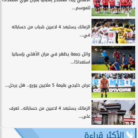
للموسم...
الزمالك يستبعد 4 لاعبين شباب من حساباته
في...
وائل جمعة يظهر في مران الأهلي بإسبانيا
استعدادًا...
عرض خليجي بقيمة 5 ملايين يورو.. هل يرحل...
الزمالك يستبعد 4 لاعبين من حساباته.. تعرف
على...
الأكثر قراءة