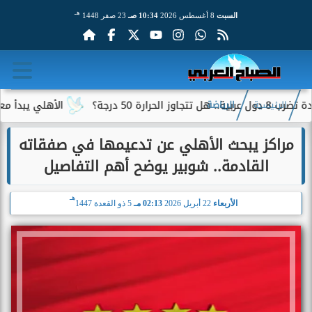
هـ
السبت
8 أغسطس 2026
10:34 صـ
23 صفر 1448
ة؟
الأهلي يبدأ معسكر إسبا
الرئيسية
الرياضة
مراكز يبحث الأهلي عن تدعيمها في صفقاته
القادمة.. شوبير يوضح أهم التفاصيل
هـ
الأربعاء
22 أبريل 2026
02:13 مـ
5 ذو القعدة 1447