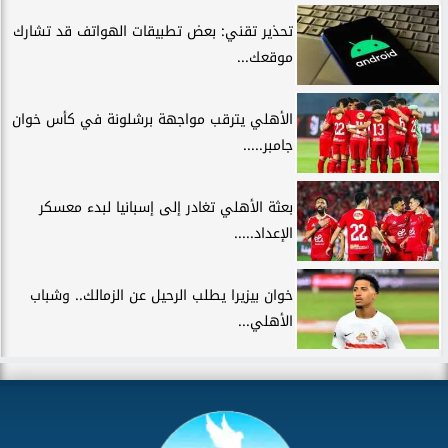
تحذير تقني: بعض تطبيقات الهواتف قد تشارك
موقعك...
الأهلي يترقب مواجهة برشلونة في كأس خوان
جامبر.....
بعثة الأهلي تغادر إلى إسبانيا لبدء معسكر
الإعداد.....
خوان بيزيرا يطلب الرحيل عن الزمالك.. وشباب
الأهلي...