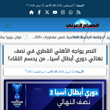
هـ
الجمعة
7 أغسطس 2026
07:29 صـ
22 صفر 1448
لرقمية العالمية ضمن مشاورات «IGF...
خوان بيزيرا يطلب الرحيل ع
الرئيسية
الرياضة
النصر يواجه الأهلي القطري في نصف
نهائي دوري أبطال آسيا.. من يحسم اللقاء؟
هـ
الأربعاء
22 أبريل 2026
05:38 مـ
5 ذو القعدة 1447