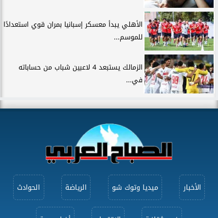
الأهلي يبدأ معسكر إسبانيا بمران قوي استعدادًا
للموسم...
الزمالك يستبعد 4 لاعبين شباب من حساباته
في...
الأخبار
ميديا وتوك شو
الرياضة
الحوادث