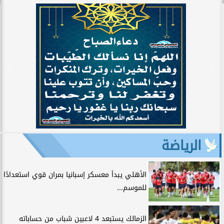
الرياضة
الأهلي يبدأ معسكر إسبانيا بمران قوي استعدادًا
للموسم...
الزمالك يستبعد 4 لاعبين شباب من حساباته