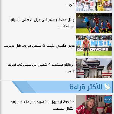
في...
وائل جمعة يظهر في مران الأهلي بإسبانيا
استعدادًا...
عرض خليجي بقيمة 5 ملايين يورو.. هل يرحل...
الزمالك يستبعد 4 لاعبين من حساباته.. تعرف
على...
الأكثر قراءة
الرياضة
مشجعة ليفربول الشهيرة هانيفا تنهار بعد
انتقال محمد...