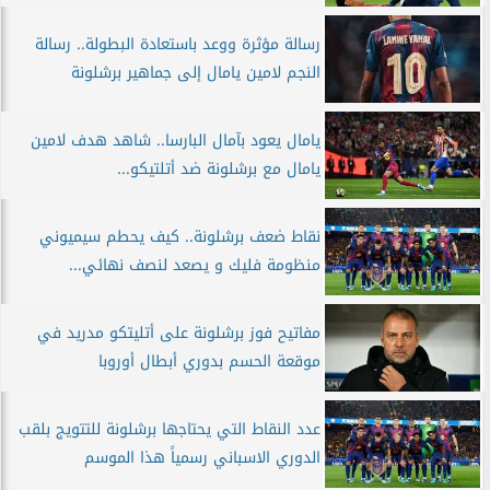
رسالة مؤثرة ووعد باستعادة البطولة.. رسالة
النجم لامين يامال إلى جماهير برشلونة
يامال يعود بآمال البارسا.. شاهد هدف لامين
يامال مع برشلونة ضد أتلتيكو...
نقاط ضعف برشلونة.. كيف يحطم سيميوني
منظومة فليك و يصعد لنصف نهائي...
مفاتيح فوز برشلونة على أتليتكو مدريد في
موقعة الحسم بدوري أبطال أوروبا
عدد النقاط التي يحتاجها برشلونة للتتويج بلقب
الدوري الاسباني رسمياً هذا الموسم