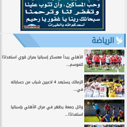
الرياضة
الأهلي يبدأ معسكر إسبانيا بمران قوي استعدادًا
للموسم...
الزمالك يستبعد 4 لاعبين شباب من حساباته
في...
وائل جمعة يظهر في مران الأهلي بإسبانيا
استعدادًا...