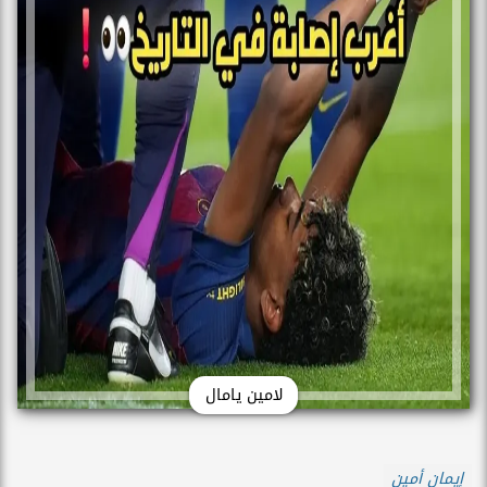
لامين يامال
إيمان أمين