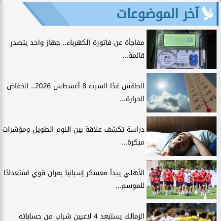
آخر الموضوعات
مفاجأة عن فاتورة الكهرباء.. جهاز واحد يتصدر
قائمة...
الطقس غدًا السبت 8 أغسطس 2026.. انخفاض
الحرارة...
دراسة تكشف علاقة بين النوم الطويل ومؤشرات
مبكرة...
الأهلي يبدأ معسكر إسبانيا بمران قوي استعدادًا
للموسم...
الزمالك يستبعد 4 لاعبين شباب من حساباته