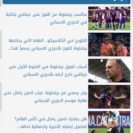
مكاسب برشلونة من الفوز على خيتافي بثنائية
في الدوري الاسباني
التتويج في الكلاسيكو.. النقاط التي يحتاجها
برشلونة للفوز بالدوري الاسباني رسمياً هذا...
أسباب تفوق برشلونة في الشوط الأول على
خيتافي خارج أرضه بالدوري الاسباني
بيان رسمي من برشلونة: غياب لامين يامال حتى
نهاية موسم الدوري الإسباني
هل يشارك لامين يامال في كأس العالم؟
تفاصيل إصابته الأخيرة واحتمالية لحاقه...