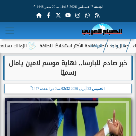
هـ
الجمعة
7 أغسطس 2026
10:15 مـ
22 صفر 1448
احد يتصدر قائمة الأكثر استهلاكًا للطاقة
الزمالك يستبعد 4 لاعبين شباب من حساباته في الموسم الجديد
الرئيسية
الرياضة
خبر صادم للبارسا.. نهاية موسم لامين يامال
رسميًا
هـ
الخميس
23 أبريل 2026
02:32 مـ
6 ذو القعدة 1447