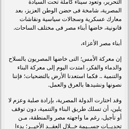
التحرير، وتعود سيناء كاملة تحت السيادة
المصرية، شامخة فى حضن الوطن العزيز، بعد
معارك عسكرية وسجالات سياسية ونقاشات
قانونية، خاضها أبناء مصر فى مختلف الساحات.
أبناء مصر الأعزاء،
إن معركة الأمس؛ التى خاضها المصريون بالسلاح
والدماء والفكر، امتدت اليوم إلى معركة البناء
والتنمية .. فكما استعدنا الأرض بالتضحيات؛ فإننا
نصونها ونشيدها بالعرق والعمل.
وقد اختارت الدولة المصرية، بإرادة صلبة وعزم لا
يلين، أن تسلك طريق البناء والتنمية، دون توقف
أو تأجيل، رغم ما واجهته مصر والمنطقة، مـن
تحديــات جســيمة خــلال العقــد الأخيــر؛ بدءا