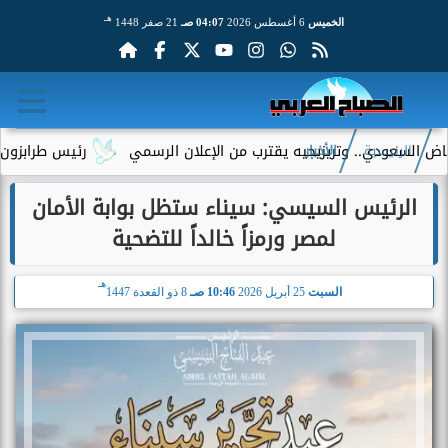
هـ
الخميس
6 أغسطس 2026
04:07 صـ
21 صفر 1448
. وتريزيجيه يقترب من الإعلان الرسمي
رئيس طرابزون سبور يكشف دو
الرئيسية
الأخبار
الرئيس السيسي: سيناء ستظل بوابة الأمان
لمصر ورمزاً خالداً للتضحية
هـ
السبت
25 أبريل 2026
10:46 صـ
8 ذو القعدة 1447