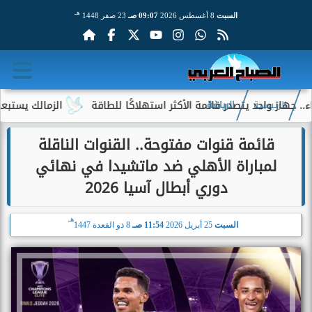
هـ
السبت
8 أغسطس 2026
09:07 صـ
23 صفر 1448
د يتصدر قائمة الأكثر استهلاكًا للطاقة
الزمالك يستبعد 4 لاعبين شباب من حساباته في الموسم الجديد
الرئيسية
الرياضة
قائمة قنوات مفتوحة.. القنوات الناقلة
لمباراة الأهلي ضد ماتشيدا في نهائي
دوري أبطال آسيا 2026
هـ
السبت
25 أبريل 2026
11:54 صـ
8 ذو القعدة 1447