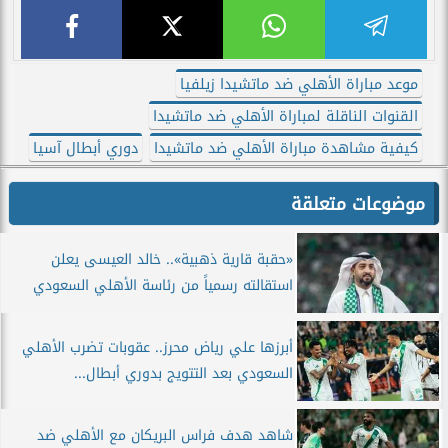
موعد مباراة الأهلي ضد ماتشيدا زيلفيا
القنوات الناقلة لمباراة الأهلي ضد ماتشيدا
كيفية مشاهدة مباراة الأهلي ضد ماتشيدا
دوري أبطال آسيا
موضوعات متعلقة
«حقبة قارية ذهبية».. خالد العيسى يعلن
استقالته رسمياً من رئاسة الأهلي السعودي
أبرزها علي رياض محرز.. عقوبات تضرب الأهلي
السعودي بعد التتويج بدوري أبطال...
شاهد هدف فراس البريكان مع الأهلي ضد