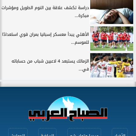
دراسة تكشف علاقة بين النوم الطويل ومؤشرات
مبكرة...
الأهلي يبدأ معسكر إسبانيا بمران قوي استعدادًا
للموسم...
الزمالك يستبعد 4 لاعبين شباب من حساباته
في...
الأخبار
ميديا وتوك شو
الرياضة
الحوادث