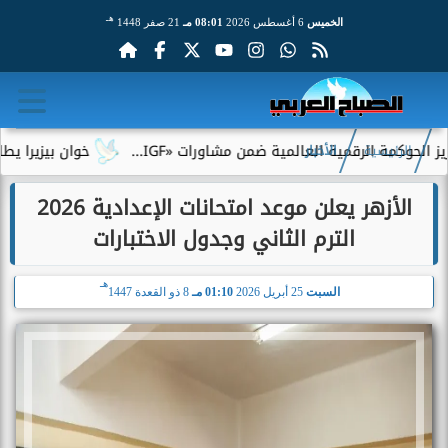
هـ
الخميس
6 أغسطس 2026
08:01 مـ
21 صفر 1448
ة الرقمية العالمية ضمن مشاورات «IGF...
خوان بيزيرا يطلب الرحي
الرئيسية
الأخبار
الأزهر يعلن موعد امتحانات الإعدادية 2026
الترم الثاني وجدول الاختبارات
هـ
السبت
25 أبريل 2026
01:10 مـ
8 ذو القعدة 1447