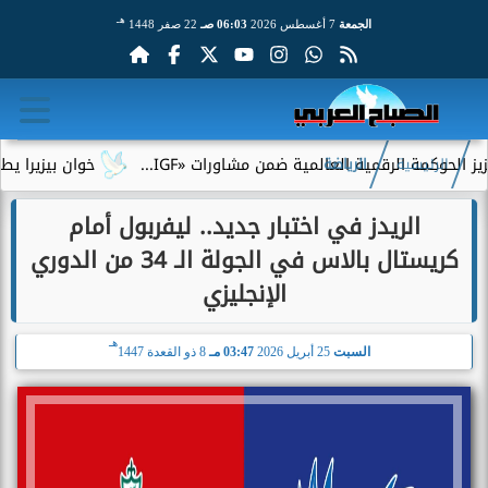
هـ
الجمعة
7 أغسطس 2026
06:03 صـ
22 صفر 1448
ة الرقمية العالمية ضمن مشاورات «IGF...
خوان بيزيرا يطلب الرحي
الرئيسية
الرياضة
الريدز في اختبار جديد.. ليفربول أمام
كريستال بالاس في الجولة الـ 34 من الدوري
الإنجليزي
هـ
السبت
25 أبريل 2026
03:47 مـ
8 ذو القعدة 1447