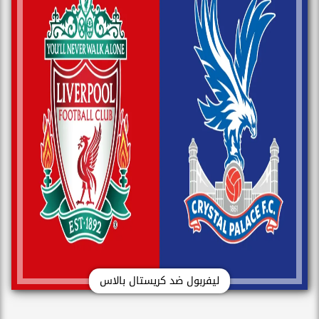
ليفربول ضد كريستال بالاس