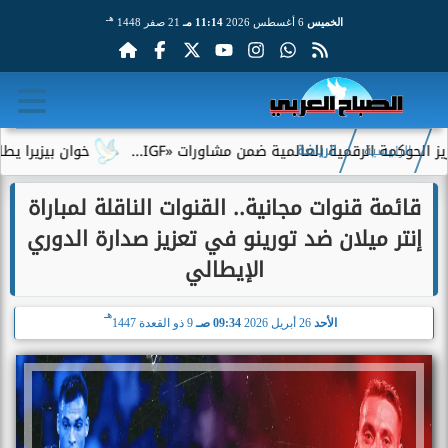
هـ
الخميس
6 أغسطس 2026
11:14 مـ
21 صفر 1448
الرقمية العالمية ضمن مشاورات «IGF...
خوان بيزيرا يطلب الرحيل 
الرئيسية
الرياضة
قائمة قنوات مجانية.. القنوات الناقلة لمباراة
إنتر ميلان ضد تورينو في تعزيز صدارة الدوري
الإيطالي
هـ
الأحد
26 أبريل 2026
09:34 صـ
9 ذو القعدة 1447