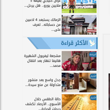
عرض خليجي بقيمة 5
ملايين يورو.. هل يرحل...
الزمالك يستبعد 4 لاعبين
من حساباته.. تعرف
على...
الأكثر قراءة
الرياضة
مشجعة ليفربول الشهيرة
هانيفا تنهار بعد انتقال
محمد...
الأخبار
جدل واسع بعد منشور
متداولة عن منع سيدة...
الأخبار
حالة الطقس خلال
الأسبوع.. الأرصاد تكشف
درجات الحرارة...