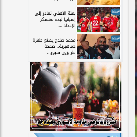
الرياضة
بعثة الأهلي تغادر إلى
إسبانيا لبدء معسكر
الإعداد.....
الرياضة
محمد صلاح يصنع طفرة
جماهيرية.. صفحة
طرابزون سبور...