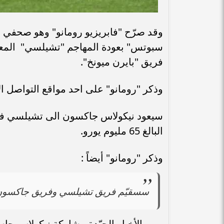
وقد صرّح "فابريزيو رومانو" وهو صحفي
سبوتس" بعودة المهاجم "تشيلسي" المعا
فريق "بايرن ميونخ".
وذكر "رومانو" على احد مواقع التواصل 
سيعود نيكولاس جاكسون الى تشيلسي في يو
البالغ 65 مليوم يورو.
وذكر "رومانو" أيضاً :
سسقيّم فريق تشيلسي وفريق جاكسون مس