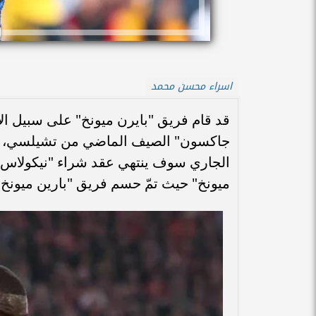
اسراء محسن محمد
قد قام فريق "بايرن ميونخ" على سبيل الا
جاكسون" الصيف الماضي من تشيلسي، مع 
الجاري سوف ينتهي عقد شراء "نيكولاس جا
ميونخ" حيث تمّ حسم فريق "بارين ميونخ