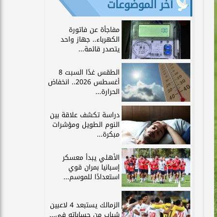
آخر الموضوعات
مفاجأة عن فاتورة
الكهرباء.. جهاز واحد
يتصدر قائمة...
الطقس غدًا السبت 8
أغسطس 2026.. انخفاض
الحرارة...
دراسة تكشف علاقة بين
النوم الطويل ومؤشرات
مبكرة...
الأهلي يبدأ معسكر
إسبانيا بمران قوي
استعدادًا للموسم...
الزمالك يستبعد 4 لاعبين
شباب من حساباته في...