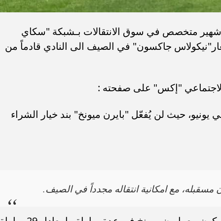
 شهير متخصص في سوق الانتقالات بـشبكة "سكاي
ر"نيكولاس جاكسون" في الصيف الى النادي قادماً من
الاجتماعي "إكس" على صفحته :
نيو، حيث لن يُفعّل "بايرن ميونخ" بند خيار الشراء
قبله، مع امكانية انتقاله مجدداً في الصيف.
ومن الأخبار الجيّدة مشاركة نيكولاس جاسكون مع بايرن ميونخ في عدة مباراة ما يعادل 29 مباراة