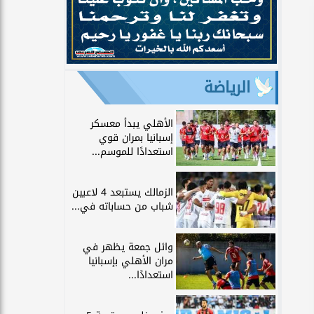
الرياضة
الأهلي يبدأ معسكر
إسبانيا بمران قوي
استعدادًا للموسم...
الزمالك يستبعد 4 لاعبين
شباب من حساباته في...
وائل جمعة يظهر في
مران الأهلي بإسبانيا
استعدادًا...