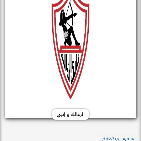
الزمالك و إنبي
محمود عبدالغفار