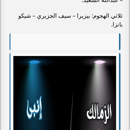
ثلاثي الهجوم: بيزيرا – سيف الجزيري – شيكو
بانزا.