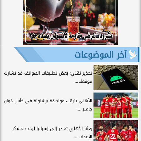
آخر الموضوعات
تحذير تقني: بعض تطبيقات الهواتف قد تشارك
موقعك...
الأهلي يترقب مواجهة برشلونة في كأس خوان
جامبر.....
بعثة الأهلي تغادر إلى إسبانيا لبدء معسكر
الإعداد.....