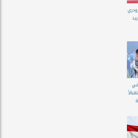
رودري
يد
 في
استقبالاً
ة