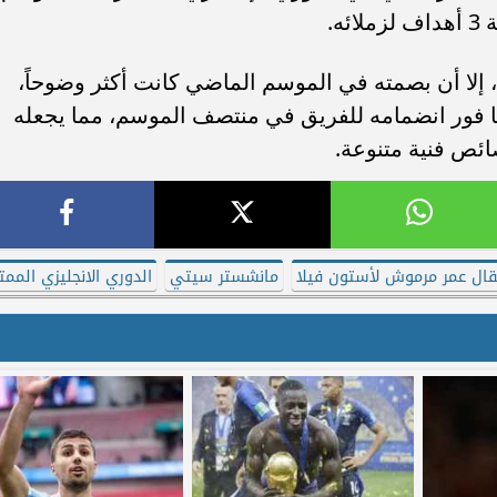
ه.
 إلا أن بصمته في الموسم الماضي كانت أكثر وضوحاً،
في 16 مباراة خاضها فور انضمامه للفريق في منتصف الموسم، مما يجعله
ائص فنية متنوعة.
قال عمر مرموش لأستون فيلا
مانشستر سيتي
الدوري الانجليزي الممتا