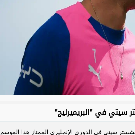
 سيتي في "البريميرليج"
راة بقميص مانشستر سيتي في الدوري الإنجليزي الممتاز هذا الموسم،