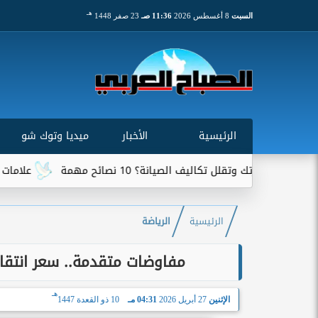
هـ
السبت
8 أغسطس 2026
11:36 صـ
23 صفر 1448
الرئيسية
الأخبار
ميديا وتوك شو
 تكاليف الصيانة؟ 10 نصائح مهمة
علامات تخبرك بأن سيارت
الرئيسية
الرياضة
مفاوضات متقدمة.. سعر انتقا
هـ
الإثنين
27 أبريل 2026
04:31 مـ
10 ذو القعدة 1447