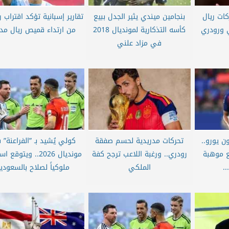
كات ريال
بنجامين ميندي يثير الجدل ببيع
تقارير إسبانية تؤكد اقتراب 
 ورودري
كأسه التذكارية لمونديال 2018
من ارتداء قميص ريال مدر
في مزاد علني
 بـ 80 مليون يورو..
تحركات مدريدية لحسم صفقة
كولي يُشيد بـ ”الفراعنة”
 موهبة
رودري.. ورغبة اللاعب ترجح كفة
مونديال 2026.. ويتوقع 
..
الملكي
ملوكياً لصلاح بالسعودي