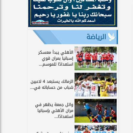
الرياضة
الأهلي يبدأ معسكر
إسبانيا بمران قوي
استعدادًا للموسم...
الزمالك يستبعد 4 لاعبين
شباب من حساباته في...
وائل جمعة يظهر في
مران الأهلي بإسبانيا
استعدادًا...