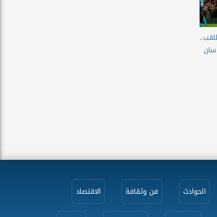
للقب..
سان
الحوادث
فن وثقافة
الاقتصاد