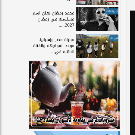
فن وثقافة
محمد رمضان يعلن اسم
مسلسله في رمضان
2027.....
الرياضة
مباراة مصر وإسبانيا..
موعد المواجهة والقناة
الناقلة في...