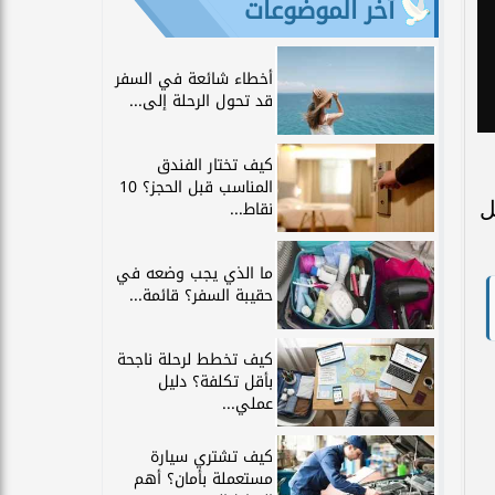
آخر الموضوعات
أخطاء شائعة في السفر
قد تحول الرحلة إلى...
كيف تختار الفندق
المناسب قبل الحجز؟ 10
ل
نقاط...
ما الذي يجب وضعه في
حقيبة السفر؟ قائمة...
كيف تخطط لرحلة ناجحة
بأقل تكلفة؟ دليل
عملي...
كيف تشتري سيارة
مستعملة بأمان؟ أهم