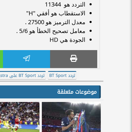
التردد هو 11344
الاستقطاب هو أفقي "H"
معدل الترميز هو 27500 .
معامل تصحيح الخطأ هو 5/6 .
الجودة هي HD
تردد BT Sport
تردد BT Sport على Astra
موضوعات متعلقة