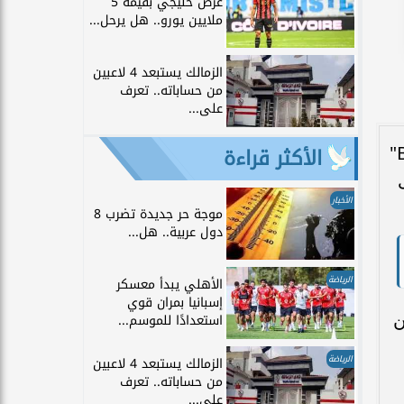
عرض خليجي بقيمة 5
ملايين يورو.. هل يرحل...
الزمالك يستبعد 4 لاعبين
من حساباته.. تعرف
على...
الأكثر قراءة
تُعد باقة القنوات الرياضية المعروفة حالياً باسم TNT Sports "التي كانت تُعرف سابقاً بـ BT Sport"
الأخبار
موجة حر جديدة تضرب 8
دول عربية.. هل...
الرياضة
الأهلي يبدأ معسكر
إسبانيا بمران قوي
عن
استعدادًا للموسم...
الرياضة
الزمالك يستبعد 4 لاعبين
من حساباته.. تعرف
على...