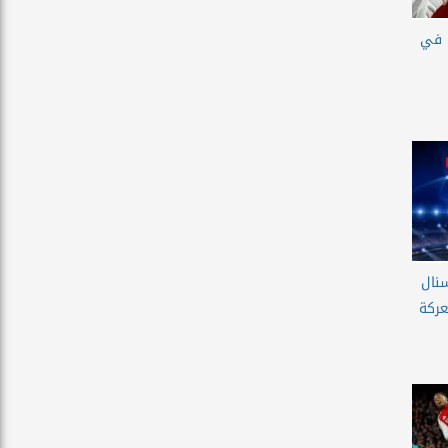
 في
سنال
عركة