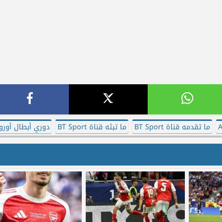
ما تقدمه قناة BT Sport
ما تبثه قناة BT Sport
دوري أبطال أوروب