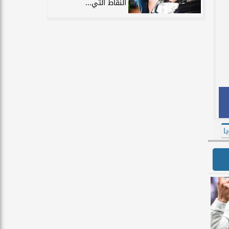
النقاط التي...
ا