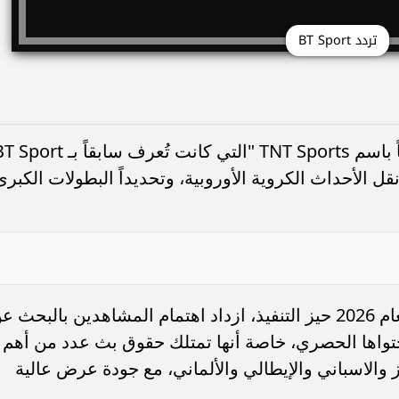
تردد BT Sport
الأحداث الكروية الأوروبية، وتحديداً البطولات الكبرى
مع دخول تحديثات حقوق البث الجديدة لعام 2026 حيز التنفيذ، ازداد اهتمام المشاهدين بالبحث 
ة BT Sport ومتابعة محتواها الحصري، خاصة أنها تمتلك حقوق بث عدد من أهم
 والاسباني والإيطالي والألماني، مع جودة عرض عالية