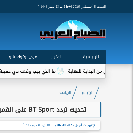
هـ
السبت
8 أغسطس 2026
04:04 مـ
23 صفر 1448
الرئيسية
الأخبار
ميديا وتوك شو
 من البداية للنهاية
ما الذي يجب وضعه في حقيبة السفر؟ قائمة
الرئيسية
الرياضة
تحديث تردد BT Sport على القمر الصناعي Astra 2026 لمباريات الدوري الإنجليزي
هـ
الإثنين
27 أبريل 2026
06:48 مـ
10 ذو القعدة 1447