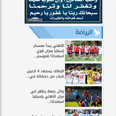
الرياضة
الأهلي يبدأ معسكر
إسبانيا بمران قوي
استعدادًا للموسم...
الزمالك يستبعد 4 لاعبين
شباب من حساباته في...
وائل جمعة يظهر في
مران الأهلي بإسبانيا
استعدادًا...