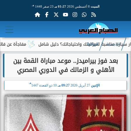
هـ
السبت
8 أغسطس 2026
01:27 مـ
23 صفر 1448
اسبة لميزانيتك واحتياجاتك؟ دليل شامل
مفاجأة عن فاتورة الكهربا
الرئيسية
الرياضة
بعد فوز بيراميدز.. موعد مباراة القمة بين
الأهلي و الزمالك في الدوري المصري
هـ
الإثنين
27 أبريل 2026
09:27 مـ
10 ذو القعدة 1447