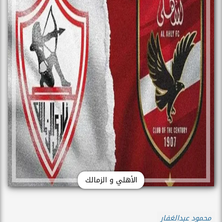
الأهلي و الزمالك
محمود عبدالغفار