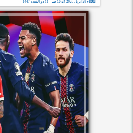
الثلاثاء
28 أبريل 2026
10:24 صـ
11 ذو القعدة 1447