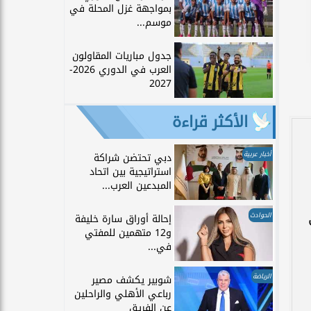
بمواجهة غزل المحلة في
موسم...
جدول مباريات المقاولون
العرب في الدوري 2026-
2027
الأكثر قراءة
أخبار عربية
دبي تحتضن شراكة
استراتيجية بين اتحاد
المبدعين العرب...
الحوادث
إحالة أوراق سارة خليفة
و12 متهمين للمفتي
في...
الرياضة
شوبير يكشف مصير
رباعي الأهلي والراحلين
عن الفريق