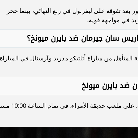
 بعد تفوقه على ليفربول في ربع النهائي، بينما حجز
يد في مواجهة قوية.
باريس سان جيرمان ضد بايرن ميونخ؟
 المتأهل من مباراة أتلتيكو مدريد وآرسنال في المباراة
ن ضد بايرن ميونخ
تُقام المباراة اليوم الثلاثاء 28 أبريل 2026، على ملعب حديقة الأمراء، ف