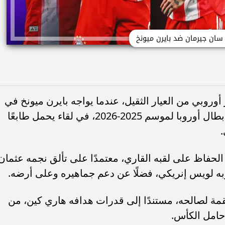
سان جيرمان ضد بايرن ميونخ
روبي من العيار الثقيل، عندما يواجه بايرن ميونخ في
مواجهة مرتقبة ضمن نصف نهائي دوري أبطال أوروبا لموسم 2025-2026، في لقاء يحمل طابعًا
.
لحفاظ على لقبه القاري، معتمدًا على تألق نجمه عثمان
دربه لويس إنريكي، فضلًا عن دعم جماهيره وعلى أرضه.
قمة لصالحه، مستندًا إلى قدرات هدافه هاري كين، من
حامل الكأس.