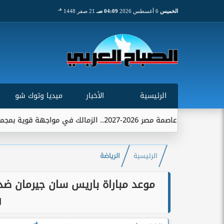
هـ
الخميس
6 أغسطس 2026
04:09 صـ
21 صفر 1448
الرئيسية
الأخبار
ميديا وتوك شو
مجموعة تضم الاتحاد...
الرئيسية
الرياضة
موعد مباراة باريس سان جيرمان ضد 
و
هـ