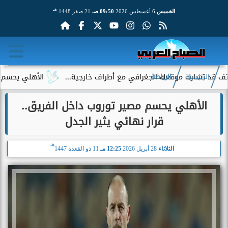
هـ
الخميس
6 أغسطس 2026
09:50 صـ
21 صفر 1448
شارك موقعك الجغرافي مع أطراف خارجية...
الأهلي يحسم الجدل حو
الرئيسية
الرياضة
الأهلي يحسم مصير توروب داخل الفريق..
قرار نهائي يثير الجدل
هـ
الثلاثاء
28 أبريل 2026
12:25 مـ
11 ذو القعدة 1447