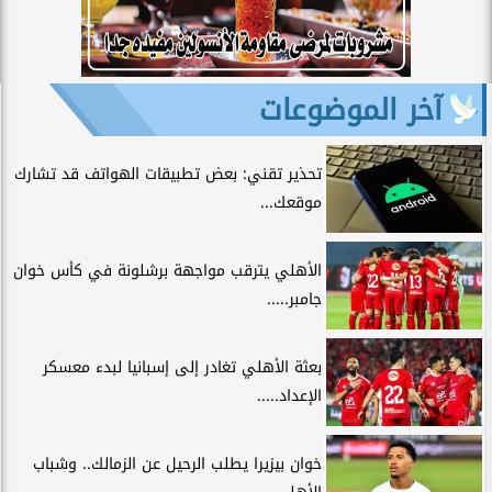
آخر الموضوعات
تحذير تقني: بعض تطبيقات الهواتف قد تشارك
موقعك...
الأهلي يترقب مواجهة برشلونة في كأس خوان
جامبر.....
بعثة الأهلي تغادر إلى إسبانيا لبدء معسكر
الإعداد.....
خوان بيزيرا يطلب الرحيل عن الزمالك.. وشباب