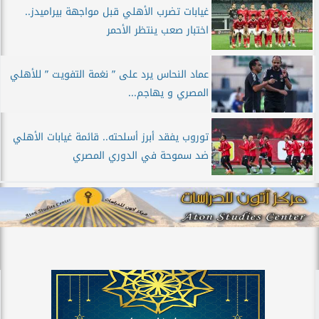
غيابات تضرب الأهلي قبل مواجهة بيراميدز..
اختبار صعب ينتظر الأحمر
عماد النحاس يرد على ” نغمة التفويت ” للأهلي
المصري و يهاجم...
توروب يفقد أبرز أسلحته.. قائمة غيابات الأهلي
ضد سموحة في الدوري المصري