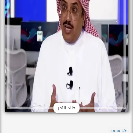
خالد النمر
علا محمد