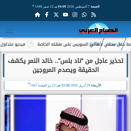
هـ
الجمعة
7 أغسطس 2026
04:09 مـ
22 صفر 1448
 مجاني لأهالي السويس على نفقته الخاصة
فيديو متداول لسيدة مس
الرئيسية
الأخبار
تحذير عاجل من “ناد بلس”.. خالد النمر يكشف
الحقيقة ويصدم المروجين
هـ
الأربعاء
29 أبريل 2026
11:16 صـ
12 ذو القعدة 1447