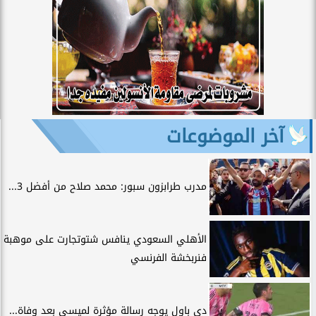
آخر الموضوعات
مدرب طرابزون سبور: محمد صلاح من أفضل 3...
الأهلي السعودي ينافس شتوتجارت على موهبة
فنربخشة الفرنسي
دي باول يوجه رسالة مؤثرة لميسي بعد وفاة...