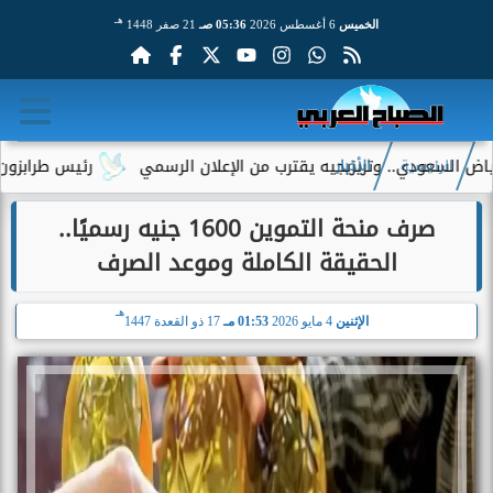
هـ
الخميس
6 أغسطس 2026
05:36 صـ
21 صفر 1448
ودي.. وتريزيجيه يقترب من الإعلان الرسمي
رئيس طرابزون سبور يكش
الرئيسية
الأخبار
صرف منحة التموين 1600 جنيه رسميًا..
الحقيقة الكاملة وموعد الصرف
هـ
الإثنين
4 مايو 2026
01:53 مـ
17 ذو القعدة 1447