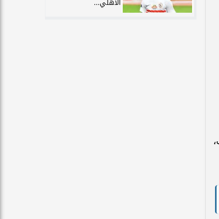
الأهلي...
،