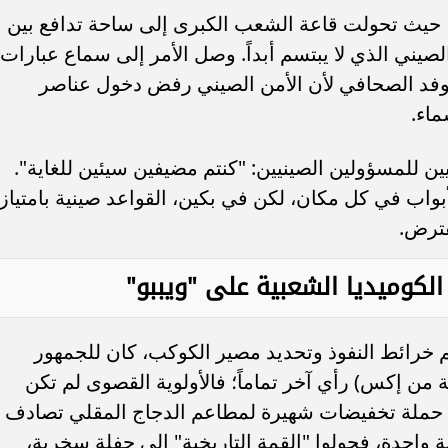
ني، حيث تحولت قاعة الشعب الكبرى إلى ساحة تدافع بين
لصيني الذي لا يبتسم أبداً. وصل الأمر إلى سماع عبارات
الوفد الصحافي لأن الأمن الصيني رفض دخول عناصر
ماء.
ين للمسؤولين الصينيين: "كنتم مضيفين سيئين للغاية".
لأبواب في كل مكان، لكن في بكين، القواعد صينية بامتياز،
ترض.
لكوميديا الشعبية على "ويببو"
خرائط النفوذ وتحديد مصير الكوكب، كان للجمهور
 من إكس) رأي آخر تماماً؛ فالأولوية القصوى لم تكن
 حملة تخفيضات شهيرة لمطاعم الدجاج المقلي تصادف
ية واحدة، فحولوا "القمة التاريخية" إلى حفلة سخرية،