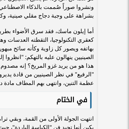
ونشروا صوراً صُممت بالذكاء الاصطناعي تُ
بشراهة على وجبة دجاج مقلي صينية، وكأنه
أما إيلون ماسك، فقد سرق الأضواء بطريقة 
كعقري التكنولوجيا، التقطته العدسات و
بهاتفه ويصور كل زاوية وكأنه سائح مبهور
الصينيين ينهالون عليه بالتهكم: "انظروا 
هذا هو من يريد غزو المريخ؟ إنه مصدوم 
"الرفيع" في نظر الصينيين من قادة يديرو
عظمة التنين، وانتهى بهم المطاف مادة 
في الختام
انتهت الجولة الأولى من القمة، وبقي ترامب
بكين أنها تجيد فن "الكياسة الباردة"، ح