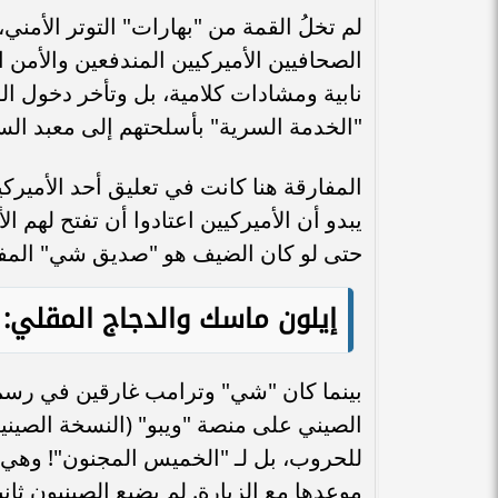
لم تخلُ القمة من "بهارات" التوتر الأم
الصحافيين الأميركيين المندفعين والأمن ا
نابية ومشادات كلامية، بل وتأخر دخول 
"الخدمة السرية" بأسلحتهم إلى معبد الس
المفارقة هنا كانت في تعليق أحد الأميركي
يبدو أن الأميركيين اعتادوا أن تفتح لهم ا
حتى لو كان الضيف هو "صديق شي" المف
إيلون ماسك والدجاج المقلي: ا
بينما كان "شي" وترامب غارقين في رسم 
الصيني على منصة "ويبو" (النسخة الصينية
للحروب، بل لـ "الخميس المجنون"! وهي
موعدها مع الزيارة. لم يضيع الصينيون ثان