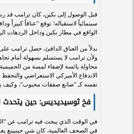
قبل الوصول إلى بكين، كان ترامب قد رس
سينمائياً لاستقباله؛ توقع "عناقاً كبيراً و
الواقع في مطار بكين وداخل الردهات الرسم
بدلاً من العناق الدافئ، حصل ترامب عل
ولأن ترامب لا يستسلم بسهولة أمام تجاه
محاولة يائسة لإضفاء لمسة من الحميمية 
الاندفاع الأميركي الاستعراضي والتحفظ 
نفسه كـ "صانع صفقات محبوب"، وكيف يراه
فخ ثوسيديديس: حين يتحدث ال
في الوقت الذي يبحث فيه ترامب عن "الم
في الصحف العالمية، كان شي جينبينغ يغ