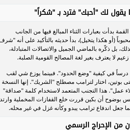
قول لك "أحبك" فترد بـ "شكراً"
قمة بدأت بعبارات الثناء المبالغ فيها من الجانب
باً (أو هكذا يتخيل)، بدأ حديثه بالتأكيد على أنه "شرف
لك، بل ذكّره بالماضي الجميل والاتصالات المتبادلة،
يم لا يعترف بغير لغة المصالح القومية الصلبة.
 درساً في كيفية "وضع الحدود". فبينما يوزع شي لقب
 بوتين، اختار لترامب مصطلح "الشريك". إنها النسخة
اء عمل". هذا التجنب المتعمد لاستخدام كلمة "صداقة"
كس بوضوح أن بكين قررت خلع القفازات المخملية وارتدا
ما جعل اندفاع ترامب يبدو وكأنه غزل في غير محله.
ٍ من الإحراج الرسمي