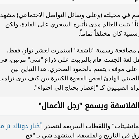
م في مخيلته (وعلى وسائل التواصل الاجتماعي) مشهداً
دافئاً" يثبت للعالم مدى تأثيره السحري على القادة. ولكن
ية كان مختلفاً تماماً.
ى مصافحة رسمية "ناشفة" استمرت لعشر ثوانٍ فقط.
ل لغة الجسد، قام بالتربيت على ذراع "شي" مرتين، في
على موقف يتسم بالجمود الصخري. هذا التباين بين
الصيني الهادئ لخص الفجوة الكبيرة بين كيف يرى ترامب
 الصينيون كـ "إعصار يحتاج إلى احتواء".
فلاسفة ويسمع "رجل الأعمال"
أخبار دونالد ترام
انشيتات" واللقطات السريعة لتتصدر
رق في التاريخ والفلسفة. استشهد شي بـ "فخ