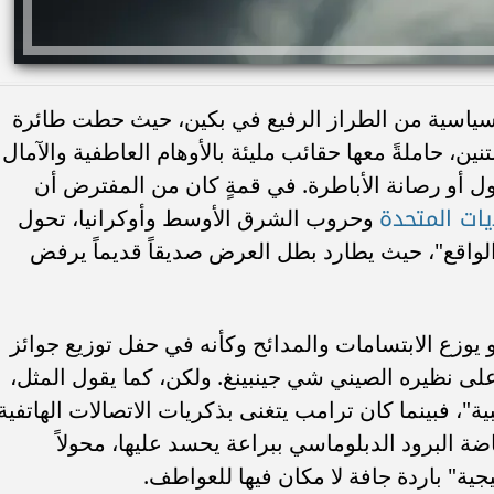
 سياسية من الطراز الرفيع في بكين، حيث حطت طائرة
نين، حاملةً معها حقائب مليئة بالأوهام العاطفية والآمال
يتول أو رصانة الأباطرة. في قمةٍ كان من المفترض أن
ايات المتحدة
وحروب الشرق الأوسط وأوكرانيا، تحول
لواقع"، حيث يطارد بطل العرض صديقاً قديماً يرفض
وزع الابتسامات والمدائح وكأنه في حفل توزيع جوائز
على نظيره الصيني شي جينبينغ. ولكن، كما يقول المثل،
ة"، فبينما كان ترامب يتغنى بذكريات الاتصالات الهاتفية
ضة البرود الدبلوماسي ببراعة يحسد عليها، محولاً
ية" باردة جافة لا مكان فيها للعواطف.