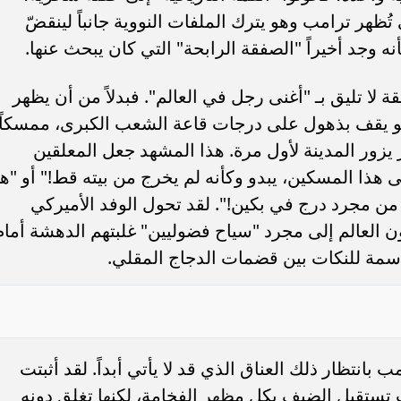
ظهر ترامب وهو يترك الملفات النووية جانباً لينقضّ
 وجد أخيراً "الصفقة الرابحة" التي كان يبحث عنها.
لا تليق بـ "أغنى رجل في العالم". فبدلاً من أن يظهر
هو يقف بذهول على درجات قاعة الشعب الكبرى، ممسكاً
 يزور المدينة لأول مرة. هذا المشهد جعل المعلقين
إلى هذا المسكين، يبدو وكأنه لم يخرج من بيته قط!" أو "ه
من مجرد درج في بكين!". لقد تحول الوفد الأميركي
ن العالم إلى مجرد "سياح فضوليين" غلبتهم الدهشة أمام
دسمة للنكات بين قضمات الدجاج المقلي.
 بانتظار ذلك العناق الذي قد لا يأتي أبداً. لقد أثبتت
يث تستقبل الضيف بكل مظهر الفخامة، لكنها تغلق دونه