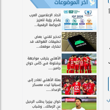
آخر الموضوعات
اتحاد الإعلاميين العرب
يقدّم رؤية لتعزيز
الحوكمة الرقمية...
تحذير تقني: بعض
تطبيقات الهواتف قد
تشارك موقعك...
الأهلي يترقب مواجهة
برشلونة في كأس خوان
جامبر.....
بعثة الأهلي تغادر إلى
إسبانيا لبدء معسكر
الإعداد.....
ب
خوان بيزيرا يطلب الرحيل
عن الزمالك.. وشباب