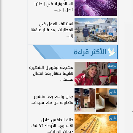
السالمونيلا في إنجلترا
تصل إلى...
استئناف العمل في
المطارات بعد قرار غلقها
إثر...
الأكثر قراءة
الرياضة
مشجعة ليفربول الشهيرة
هانيفا تنهار بعد انتقال
محمد...
الأخبار
جدل واسع بعد منشور
متداولة عن منع سيدة...
الأخبار
حالة الطقس خلال
الأسبوع.. الأرصاد تكشف
درجات الحرارة...