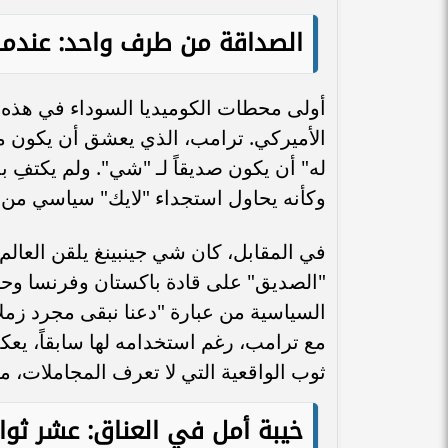
الصداقة من طرف واحد: عندما ي
أولى محطات الكوميديا السوداء في هذه ال
الأميركي. ترامب، الذي يعشق أن يكون محبو
له" أن يكون صديقاً لـ "شي". ولم يكتفِ بذ
وكأنه يحاول استجداء "لايك" سياسي من زع
في المقابل، كان شي جينبينغ يلقن العالم
"الصديق" على قادة باكستان وفرنسا وحتى
السياسية من عبارة "دعنا نبقى مجرد زمل
مع ترامب، رغم استخدامه لها سابقاً، يع
ثوب الواقعية التي لا تعرف المجاملات، م
خيبة أمل في العناق: عشر ثوان