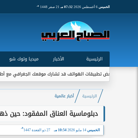
هـ
الخميس
6 أغسطس 2026
07:32 مـ
21 صفر 1448
الرئيسية
الأخبار
ميديا وتوك شو
بعض تطبيقات الهواتف قد تشارك موقعك الجغرافي مع أطراف خارجية...
الرئيسية
أخبار عالمية
دبلوماسية العناق المفقود: حين ذهب
هـ
الخميس
14 مايو 2026
10:54 مـ
27 ذو القعدة 1447