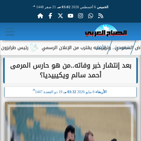
هـ
الخميس
6 أغسطس 2026
03:02 صـ
21 صفر 1448
.. وتريزيجيه يقترب من الإعلان الرسمي
رئيس طرابزون سبور يكشف د
الرئيسية
الأخبار
بعد إنتشار خبر وفاته..من هو حارس المرمى
أحمد سالم ويكيبيديا؟
هـ
الأربعاء
6 مايو 2026
03:32 مـ
19 ذو القعدة 1447