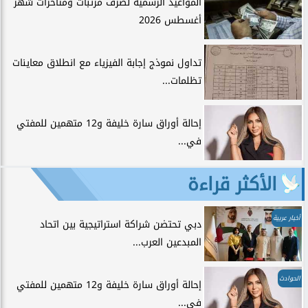
المواعيد الرسمية لصرف مرتبات ومتأخرات شهر
أغسطس 2026
تداول نموذج إجابة الفيزياء مع انطلاق معاينات
تظلمات...
إحالة أوراق سارة خليفة و12 متهمين للمفتي
في...
الأكثر قراءة
أخبار عربية
دبي تحتضن شراكة استراتيجية بين اتحاد
المبدعين العرب...
الحوادث
إحالة أوراق سارة خليفة و12 متهمين للمفتي
في...