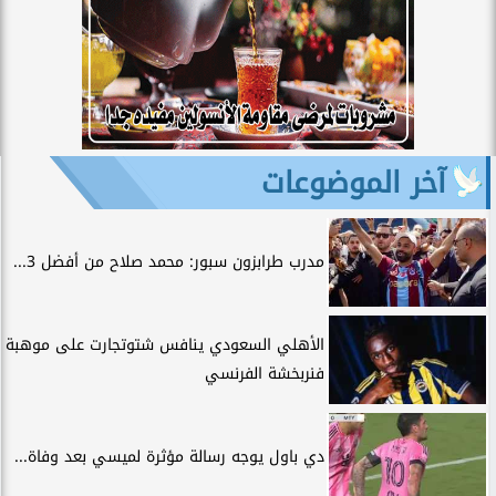
آخر الموضوعات
مدرب طرابزون سبور: محمد صلاح من أفضل 3...
الأهلي السعودي ينافس شتوتجارت على موهبة
فنربخشة الفرنسي
دي باول يوجه رسالة مؤثرة لميسي بعد وفاة...