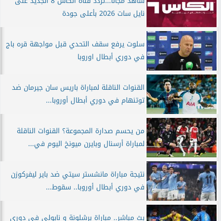
شاهد مجانا...تردد قناة الكاس 8 الجديد على
نايل سات 2026 بأعلى جودة
سلوت يرفع سقف التحدي قبل مواجهة قره باج
في دوري أبطال اوروبا
القنوات الناقلة لمباراة باريس سان جيرمان ضد
توتنهام في دوري أبطال أوروبا...
من يحسم صدارة المجموعة؟ القنوات الناقلة
لمباراة أرسنال وبايرن ميونخ اليوم في...
نتيجة مباراة مانشستر سيتي ضد باير ليفركوزن
في دوري أبطال أوروبا.. سقوط...
بث مباشر.. مباراة برشلونة و نابولي في دوري