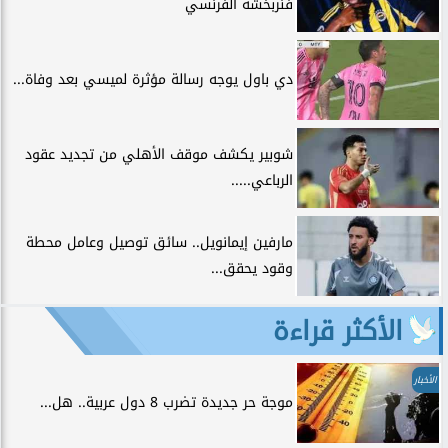
فنربخشة الفرنسي
دي باول يوجه رسالة مؤثرة لميسي بعد وفاة...
شوبير يكشف موقف الأهلي من تجديد عقود
الرباعي.....
مارفين إيمانويل.. سائق توصيل وعامل محطة
وقود يحقق...
الأكثر قراءة
الأخبار
موجة حر جديدة تضرب 8 دول عربية.. هل...