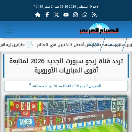
هـ
الأحد
9 أغسطس 2026
09:16 صـ
24 صفر 1448
اح من أفضل 3 لاعبين في العالم
مارفين إيمانويل.. سائ
الرئيسية
الرياضة
تردد قناة زيجو سبورت الجديد 2026 لمتابعة
أقوى المباريات الأوروبية
هـ
الخميس
7 مايو 2026
10:45 صـ
20 ذو القعدة 1447