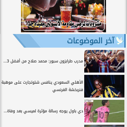
آخر الموضوعات
مدرب طرابزون سبور: محمد صلاح من أفضل 3...
الأهلي السعودي ينافس شتوتجارت على موهبة
فنربخشة الفرنسي
دي باول يوجه رسالة مؤثرة لميسي بعد وفاة...