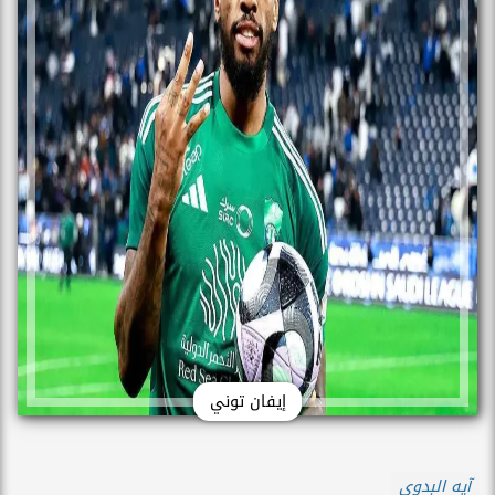
إيفان توني
آيه البدوى