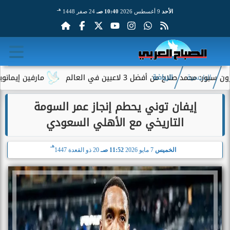
هـ
الأحد
9 أغسطس 2026
10:40 صـ
24 صفر 1448
 أفضل 3 لاعبين في العالم
مارفين إيمانويل.. سائق ت
الرئيسية
الرياضة
إيفان توني يحطم إنجاز عمر السومة
التاريخي مع الأهلي السعودي
هـ
الخميس
7 مايو 2026
11:52 صـ
20 ذو القعدة 1447