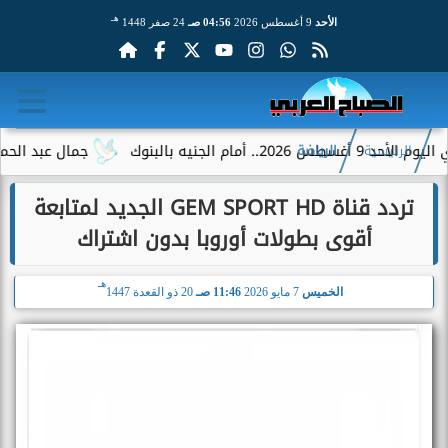
هـ
الأحد
9 أغسطس 2026
04:56 صـ
24 صفر 1448
 بالبنوك
جمال عبد الحميد يوجه ر
الرئيسية
الرياضة
تردد قناة GEM SPORT HD الجديد لمتابعة
أقوى بطولات أوروبا بدون اشتراك
هـ
الخميس
7 مايو 2026
11:46 صـ
20 ذو القعدة 1447