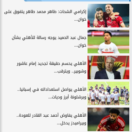
إكرامي الشحات: طاهر محمد طاهر يتفوق على
خوان...
جمال عبد الحميد يوجه رسالة للأهلي بشأن
خوان...
الأهلي يحسم حقيقة تجديد إمام عاشور
وشوبير.. ويترقب...
الأهلي يواصل استعداداته في إسبانيا..
وبرشلونة أبرز وديات...
الأهلي يفاوض أحمد عبد القادر للعودة..
وبيراميدز يدخل...