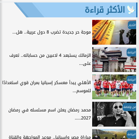
الأكثر قراءة
الأخبار
موجة حر جديدة تضرب 8 دول عربية.. هل...
الرياضة
الزمالك يستبعد 4 لاعبين من حساباته.. تعرف
على...
الرياضة
الأهلي يبدأ معسكر إسبانيا بمران قوي استعدادًا
للموسم...
فن وثقافة
محمد رمضان يعلن اسم مسلسله في رمضان
2027.....
الرياضة
مباراة مصر وإسبانيا.. موعد المواجهة والقناة