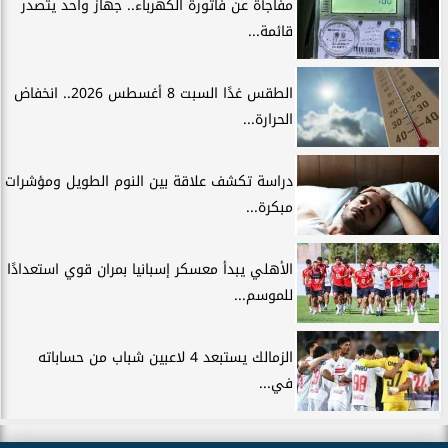
مفاجأة عن فاتورة الكهرباء.. جهاز واحد يتصدر
قائمة...
الطقس غدًا السبت 8 أغسطس 2026.. انخفاض
الحرارة...
دراسة تكشف علاقة بين النوم الطويل ومؤشرات
مبكرة...
الأهلي يبدأ معسكر إسبانيا بمران قوي استعدادًا
للموسم...
الزمالك يستبعد 4 لاعبين شباب من حساباته
في...