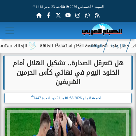
هـ
السبت
8 أغسطس 2026
08:19 صـ
23 صفر 1448
 يتصدر قائمة الأكثر استهلاكًا للطاقة
الزمالك يستبعد 4 لاعبين شباب من حساباته في الموسم الجديد
الرئيسية
الرياضة
هل تتعرقل الصدارة.. تشكيل الهلال أمام
الخلود اليوم في نهائي كأس الحرمين
الشريفين
هـ
الجمعة
8 مايو 2026
01:53 مـ
21 ذو القعدة 1447