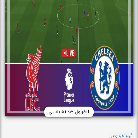
ليفربول ضد تشيلسي
آيه البدوى