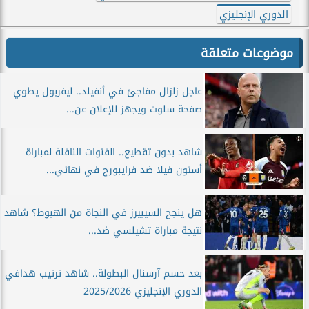
الدوري الإنجليزي
موضوعات متعلقة
عاجل زلزال مفاجئ في أنفيلد.. ليفربول يطوي
صفحة سلوت ويجهز للإعلان عن...
شاهد بدون تقطيع.. القنوات الناقلة لمباراة
أستون فيلا ضد فرايبورج في نهائي...
هل ينجح السيبيرز في النجاة من الهبوط؟ شاهد
نتيجة مباراة تشيلسي ضد...
بعد حسم آرسنال البطولة.. شاهد ترتيب هدافي
الدوري الإنجليزي 2025/2026