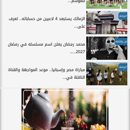
للموسم...
الرياضة
الزمالك يستبعد 4 لاعبين من حساباته.. تعرف
على...
فن وثقافة
محمد رمضان يعلن اسم مسلسله في رمضان
2027.....
الرياضة
مباراة مصر وإسبانيا.. موعد المواجهة والقناة
الناقلة في...