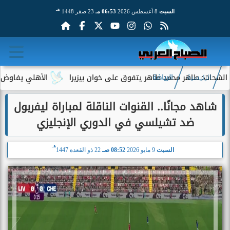
هـ
السبت
8 أغسطس 2026
06:53 مـ
23 صفر 1448
ر محمد طاهر يتفوق على خوان بيزيرا
الأهلي يفاوض أحمد عبد القا
الرئيسية
الرياضة
شاهد مجانًا.. القنوات الناقلة لمباراة ليفربول
ضد تشيلسي في الدوري الإنجليزي
هـ
السبت
9 مايو 2026
08:52 صـ
22 ذو القعدة 1447