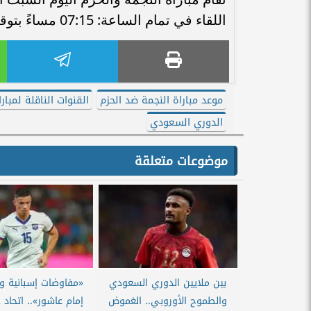
اللقاء في تمام الساعة: 07:15 مساءً بتوقيت القاهرة ومكة المكرمة.
موعد مباراة النجمة ضد الحزم
القنوات الناقلة لمبار
الدوري السعودي
موضوعات متعلقة
بين ملايين الدوري السعودي
«مفاوضات إسبانية وا
والطموح الأوروبي.. الغموض
إمام عاشور».. اتحاد 