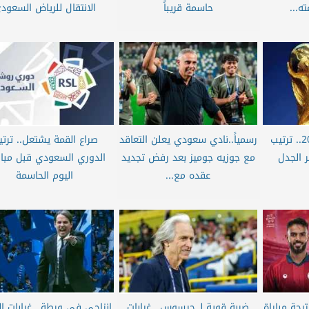
ه...
حاسمة قريباً
الانتقال للرياض السعود
قبل كأس العالم 2026.. ترتيب
رسمياً..نادي سعودي يعلن التعاقد
صراع القمة يشتعل.. ترت
ر الجدل
مع جوزيه جوميز بعد رفض تجديد
الدوري السعودي قبل مبار
عقده مع...
اليوم الحاسمة
جة مباراة
ضربة قوية لـ جيسوس.. غيابات
إنزاجي في ورطة.. غيابات ا