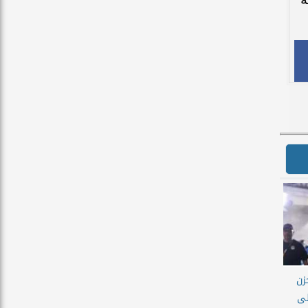
زن
لى