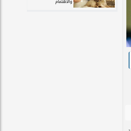
والاهتمام
اية