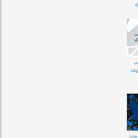
ي
يب
يات
لهلال