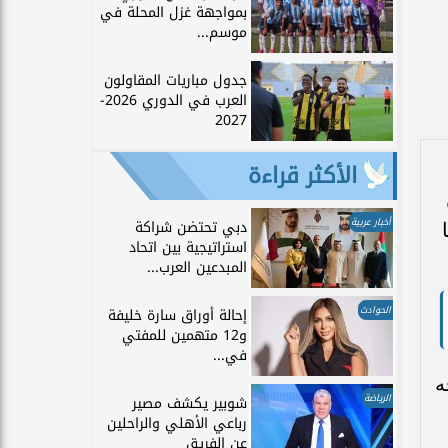
بمواجهة غزل المحلة في
موسم...
جدول مباريات المقاولون
العرب في الدوري 2026-
2027
الأكثر قراءة
أخبار عربية
دبي تحتضن شراكة
استراتيجية بين اتحاد
المبدعين العرب...
الحوادث
إحالة أوراق سارة خليفة
و12 متهمين للمفتي
في...
ه
الرياضة
شوبير يكشف مصير
رباعي الأهلي والراحلين
عن الفريق