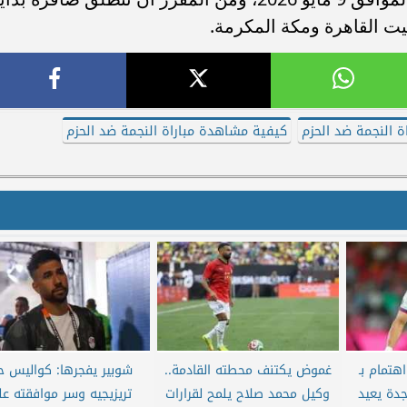
اة النجمة ضد الحزم
كيفية مشاهدة مباراة النجمة ضد الحزم
هتمام بـ
غموض يكتنف محطته القادمة..
شوبير يفجرها: كواليس ح
جدة يعيد
وكيل محمد صلاح يلمح لقرارات
تريزيجيه وسر موافقته ع