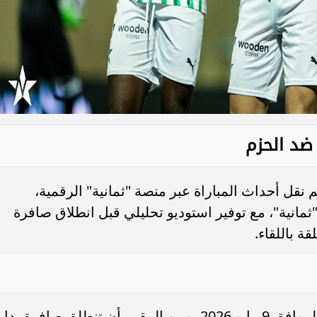
 ضد الحزم
م نقل أحداث المباراة عبر منصة "ثمانية" الرقمية،
 Thmanyah 1 HD وتطبيق "ثمانية"، مع توفير استوديو تحليلي قبل انطلاق صافرة
قة باللقاء.
تُقام مباراة النجمة والحزم اليوم السبت الموافق 9 مايو 2026، ومن المقرر أن تنطلق صافرة بد