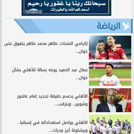
الرياضة
إكرامي الشحات: طاهر محمد طاهر يتفوق على
خوان...
جمال عبد الحميد يوجه رسالة للأهلي بشأن
خوان...
الأهلي يحسم حقيقة تجديد إمام عاشور
وشوبير.. ويترقب...
الأهلي يواصل استعداداته في إسبانيا..
وبرشلونة أبرز وديات...