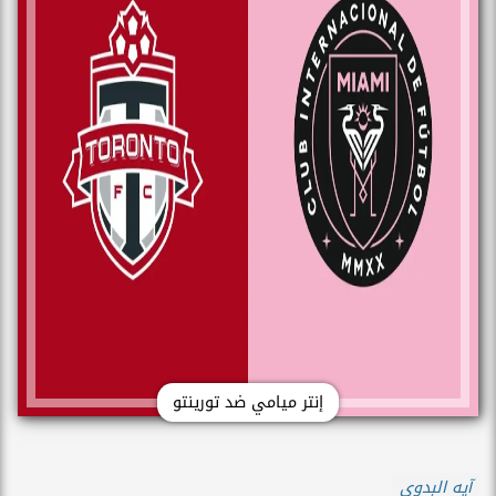
إنتر ميامي ضد تورينتو
آيه البدوى