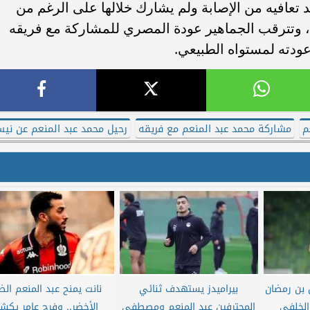
تعافيه من الإصابة ولم يشارك خلالها على الرغم من
ة، وتترقب الجماهير عودة المصري للمشاركة مع فريقه
عودته لمستواه الطبيعي.
م
مشاركة محمد عبد المنعم مع فريقه
رحيل محمد عبد المنعم عن ني
 بن رمضان
بيراميدز يستهدف ثنائي
نانت يمنح عبد المنعم الض
الخلفي
المحترفين عبد المنعم ومصطفى
الأخضر.. وفرج عامر يك