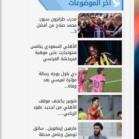
آخر الموضوعات
مدرب طرابزون سبور:
محمد صلاح من أفضل
3...
الأهلي السعودي ينافس
شتوتجارت على موهبة
فنربخشة الفرنسي
دي باول يوجه رسالة
مؤثرة لميسي بعد
وفاة...
شوبير يكشف موقف
الأهلي من تجديد عقود
الرباعي.....
مارفين إيمانويل.. سائق
توصيل وعامل محطة