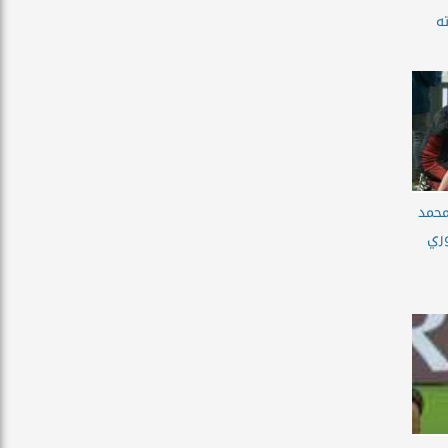
ه
محمد
وري