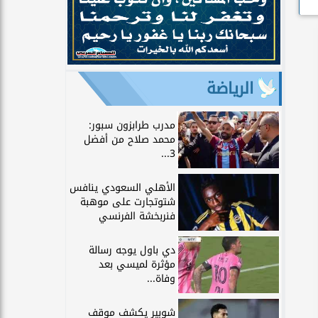
الرياضة
مدرب طرابزون سبور:
محمد صلاح من أفضل
3...
الأهلي السعودي ينافس
شتوتجارت على موهبة
فنربخشة الفرنسي
دي باول يوجه رسالة
مؤثرة لميسي بعد
وفاة...
شوبير يكشف موقف