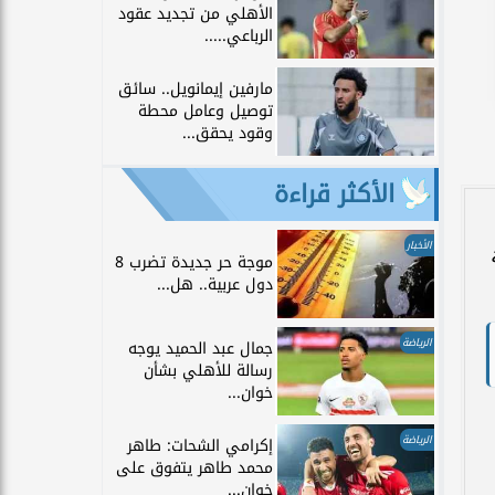
الأهلي من تجديد عقود
الرباعي.....
مارفين إيمانويل.. سائق
توصيل وعامل محطة
وقود يحقق...
الأكثر قراءة
الأخبار
موجة حر جديدة تضرب 8
دول عربية.. هل...
الرياضة
جمال عبد الحميد يوجه
رسالة للأهلي بشأن
خوان...
الرياضة
إكرامي الشحات: طاهر
محمد طاهر يتفوق على
خوان...