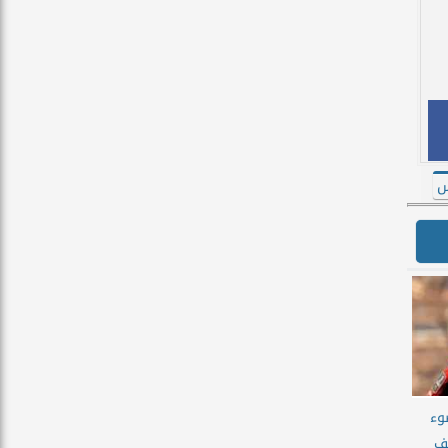
س
وء
شف