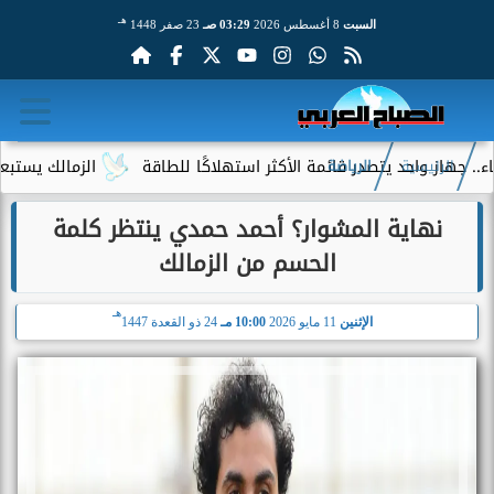
هـ
السبت
8 أغسطس 2026
03:29 صـ
23 صفر 1448
احد يتصدر قائمة الأكثر استهلاكًا للطاقة
الزمالك يستبعد 4 لاعبين شباب من حساباته في الموسم الجديد
الرئيسية
الرياضة
نهاية المشوار؟ أحمد حمدي ينتظر كلمة
الحسم من الزمالك
هـ
الإثنين
11 مايو 2026
10:00 مـ
24 ذو القعدة 1447