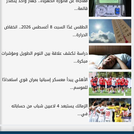
مفاجأة عن فاتورة الكهرباء.. جهاز واحد يتصدر
قائمة...
الطقس غدًا السبت 8 أغسطس 2026.. انخفاض
الحرارة...
دراسة تكشف علاقة بين النوم الطويل ومؤشرات
مبكرة...
الأهلي يبدأ معسكر إسبانيا بمران قوي استعدادًا
للموسم...
الزمالك يستبعد 4 لاعبين شباب من حساباته
في...