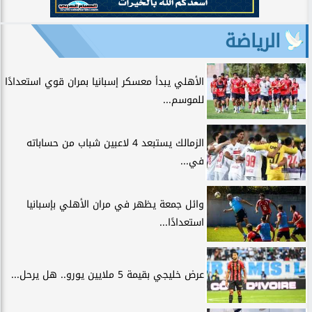
الرياضة
الأهلي يبدأ معسكر إسبانيا بمران قوي استعدادًا
للموسم...
الزمالك يستبعد 4 لاعبين شباب من حساباته
في...
وائل جمعة يظهر في مران الأهلي بإسبانيا
استعدادًا...
عرض خليجي بقيمة 5 ملايين يورو.. هل يرحل...