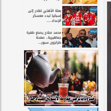
الرياضة
بعثة الأهلي تغادر إلى
إسبانيا لبدء معسكر
الإعداد.....
الرياضة
محمد صلاح يصنع طفرة
جماهيرية.. صفحة
طرابزون سبور...