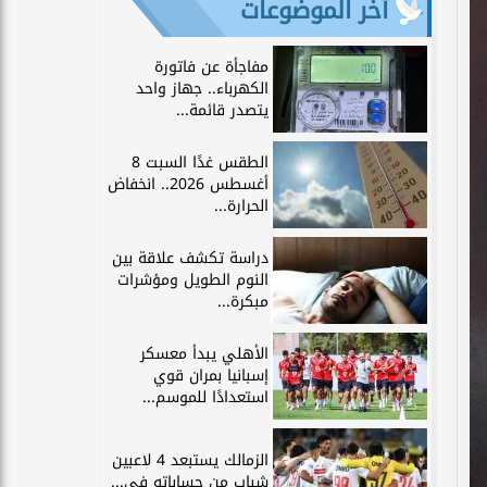
آخر الموضوعات
مفاجأة عن فاتورة
الكهرباء.. جهاز واحد
يتصدر قائمة...
الطقس غدًا السبت 8
أغسطس 2026.. انخفاض
الحرارة...
دراسة تكشف علاقة بين
النوم الطويل ومؤشرات
مبكرة...
الأهلي يبدأ معسكر
إسبانيا بمران قوي
استعدادًا للموسم...
الزمالك يستبعد 4 لاعبين
شباب من حساباته في...