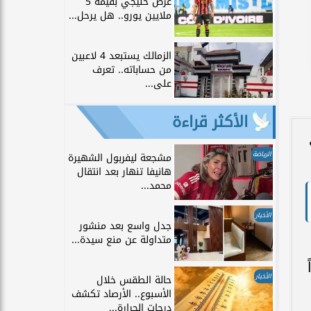
عرض خليجي بقيمة 5
ملايين يورو.. هل يرحل...
الزمالك يستبعد 4 لاعبين
من حساباته.. تعرف
على...
الأكثر قراءة
الرياضة
مشجعة ليفربول الشهيرة
هانيفا تنهار بعد انتقال
محمد...
الأخبار
جدل واسع بعد منشور
متداولة عن منع سيدة...
الأخبار
حالة الطقس خلال
الأسبوع.. الأرصاد تكشف
درجات الحرارة...