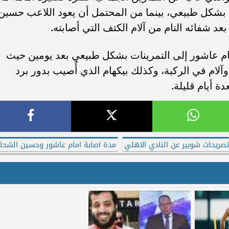
ن التتش بشكل طبيعي، بينما من المحتمل أن يعود اللاعب حسين
عد شفائه التام من آلام الكتف التي أصابته.
ام عاشور إلى التمرينات بشكل طبيعي بعد يومين حيث
آلام في الركبة، وكذلك بيكهام الذي أُصيب بدور برد
ة أيام قليلة.
تصريحات شوبير عن النادي الاهلي
مدة اصابة امام عاشور وحسين الشحا