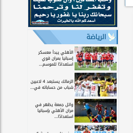
الرياضة
الأهلي يبدأ معسكر
إسبانيا بمران قوي
استعدادًا للموسم...
الزمالك يستبعد 4 لاعبين
شباب من حساباته في...
وائل جمعة يظهر في
مران الأهلي بإسبانيا
استعدادًا...