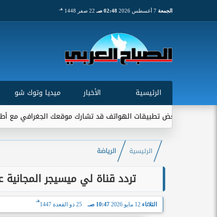
هـ
الجمعة
7 أغسطس 2026
02:48 صـ
22 صفر 1448
الرئيسية
الأخبار
ميديا وتوك شو
 بعض تطبيقات الهواتف قد تشارك موقعك الجغرافي مع أطراف خارجية...
الرئيسية
الرياضة
تردد قناة لي ميسيجر المجانية علي النايل سات 026
هـ
الثلاثاء
12 مايو 2026
10:47 صـ
25 ذو القعدة 1447