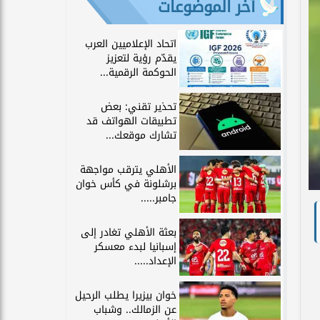
آخر الموضوعات
اتحاد الإعلاميين العرب
يقدّم رؤية لتعزيز
الحوكمة الرقمية...
تحذير تقني: بعض
تطبيقات الهواتف قد
تشارك موقعك...
الأهلي يترقب مواجهة
برشلونة في كأس خوان
جامبر.....
بعثة الأهلي تغادر إلى
إسبانيا لبدء معسكر
الإعداد.....
خوان بيزيرا يطلب الرحيل
عن الزمالك.. وشباب