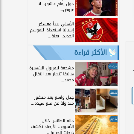
حول إمام عاشور.. لا
عروض...
الأهلي يبدأ معسكر
إسبانيا استعدادًا للموسم
الجديد.. بعثة...
الأكثر قراءة
الرياضة
مشجعة ليفربول الشهيرة
هانيفا تنهار بعد انتقال
محمد...
الأخبار
جدل واسع بعد منشور
متداولة عن منع سيدة...
الأخبار
حالة الطقس خلال
الأسبوع.. الأرصاد تكشف
درجات الحرارة...