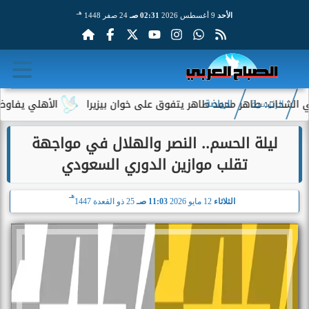
هـ
الأحد
9 أغسطس 2026
02:31 صـ
24 صفر 1448
 طاهر محمد طاهر يتفوق على خوان بيزيرا
الأهلي يفاوض أحمد عبد
الرئيسية
الرياضة
ليلة الحسم.. النصر والهلال في مواجهة
تقلب موازين الدوري السعودي
هـ
الثلاثاء
12 مايو 2026
11:03 صـ
25 ذو القعدة 1447