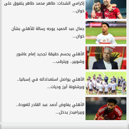
إكرامي الشحات: طاهر محمد طاهر يتفوق على
خوان...
جمال عبد الحميد يوجه رسالة للأهلي بشأن
خوان...
الأهلي يحسم حقيقة تجديد إمام عاشور
وشوبير.. ويترقب...
الأهلي يواصل استعداداته في إسبانيا..
وبرشلونة أبرز وديات...
الأهلي يفاوض أحمد عبد القادر للعودة..
وبيراميدز يدخل...