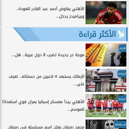
الأهلي يفاوض أحمد عبد القادر للعودة..
وبيراميدز يدخل...
الأكثر قراءة
الأخبار
موجة حر جديدة تضرب 8 دول عربية.. هل...
الرياضة
الزمالك يستبعد 4 لاعبين من حساباته.. تعرف
على...
الرياضة
الأهلي يبدأ معسكر إسبانيا بمران قوي استعدادًا
للموسم...
فن وثقافة
محمد رمضان يعلن اسم مسلسله في رمضان