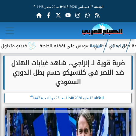
هـ
الجمعة
7 أغسطس 2026
04:15 مـ
22 صفر 1448
ني لأهالي السويس على نفقته الخاصة
فيديو متداول لسيدة مسنة أم
الرئيسية
الرياضة
ضربة قوية لـ إنزاجي.. شاهد غيابات الهلال
ضد النصر في كلاسيكو حسم بطل الدوري
السعودي
هـ
الثلاثاء
12 مايو 2026
11:40 صـ
25 ذو القعدة 1447