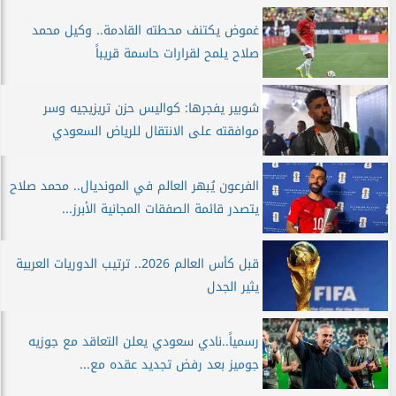
غموض يكتنف محطته القادمة.. وكيل محمد
صلاح يلمح لقرارات حاسمة قريباً
شوبير يفجرها: كواليس حزن تريزيجيه وسر
موافقته على الانتقال للرياض السعودي
الفرعون يُبهر العالم في المونديال.. محمد صلاح
يتصدر قائمة الصفقات المجانية الأبرز...
قبل كأس العالم 2026.. ترتيب الدوريات العربية
يثير الجدل
رسمياً..نادي سعودي يعلن التعاقد مع جوزيه
جوميز بعد رفض تجديد عقده مع...