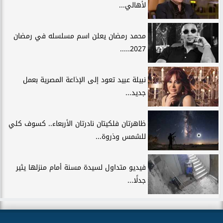
لأهالي...
محمد رمضان يعلن اسم مسلسله في رمضان
2027.....
نبيلة عبيد تعود إلى الإذاعة المصرية بعمل
جديد...
ظاهرتان فلكيتان نادرتان الأربعاء.. كسوف كلي
للشمس وذروة...
فيديو متداول لسيدة مسنة أمام منزلها يثير
جدلًا...