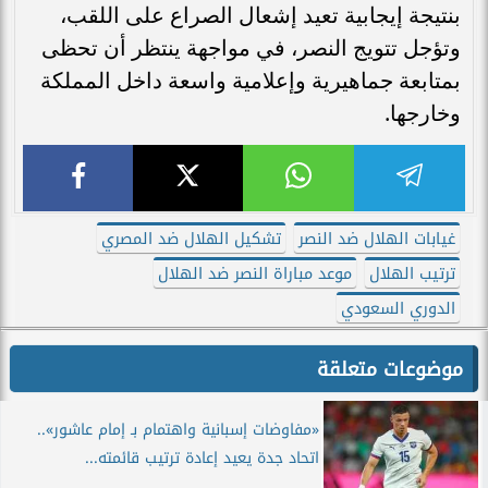
بنتيجة إيجابية تعيد إشعال الصراع على اللقب،
وتؤجل تتويج النصر، في مواجهة ينتظر أن تحظى
بمتابعة جماهيرية وإعلامية واسعة داخل المملكة
وخارجها.
غيابات الهلال ضد النصر
تشكيل الهلال ضد المصري
ترتيب الهلال
موعد مباراة النصر ضد الهلال
الدوري السعودي
موضوعات متعلقة
«مفاوضات إسبانية واهتمام بـ إمام عاشور»..
اتحاد جدة يعيد إعادة ترتيب قائمته...