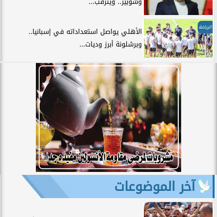
وشوبير.. ويترقب...
الرياضة
الأهلي يواصل استعداداته في إسبانيا..
وبرشلونة أبرز وديات...
آخر الموضوعات