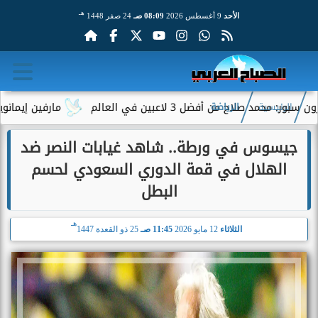
هـ
الأحد
9 أغسطس 2026
08:09 صـ
24 صفر 1448
 أفضل 3 لاعبين في العالم
مارفين إيمانويل.. سائق ت
الرئيسية
الرياضة
جيسوس في ورطة.. شاهد غيابات النصر ضد
الهلال في قمة الدوري السعودي لحسم
البطل
هـ
الثلاثاء
12 مايو 2026
11:45 صـ
25 ذو القعدة 1447