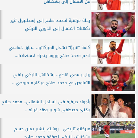
من الانتقال إلى بشكتاش
رحلة مرتقبة لمحمد صلاح إلى إسطنبول تثير
تكهنات الانتقال إلى الدوري التركي
كلمة ”قريبًا” تشعل الميركاتو.. سباق خماسي
لضم محمد صلاح وروما يتحرك لاستعادة...
بيان رسمي قاطع.. بشكتاش التركي ينفي
التفاوض مع محمد صلاح ويهاجم مروجي...
بأجواء صيفية في الساحل الشمالي.. محمد صلاح
يهنئ مصطفى شوبير بعقد قرانه...
ميركاتو تاريخي.. روشتو رتشبر يعلن حسم
بشكتاش التركي لصفقة محمد صلاح