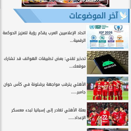
آخر الموضوعات
اتحاد الإعلاميين العرب يقدّم رؤية لتعزيز الحوكمة
الرقمية...
تحذير تقني: بعض تطبيقات الهواتف قد تشارك
موقعك...
الأهلي يترقب مواجهة برشلونة في كأس خوان
جامبر.....
بعثة الأهلي تغادر إلى إسبانيا لبدء معسكر
الإعداد.....