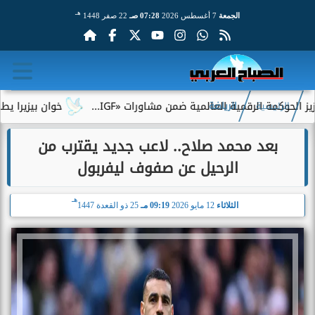
هـ
الجمعة
7 أغسطس 2026
07:28 صـ
22 صفر 1448
 الرقمية العالمية ضمن مشاورات «IGF...
خوان بيزيرا يطلب الرحيل
الرئيسية
الرياضة
بعد محمد صلاح.. لاعب جديد يقترب من
الرحيل عن صفوف ليفربول
هـ
الثلاثاء
12 مايو 2026
09:19 مـ
25 ذو القعدة 1447