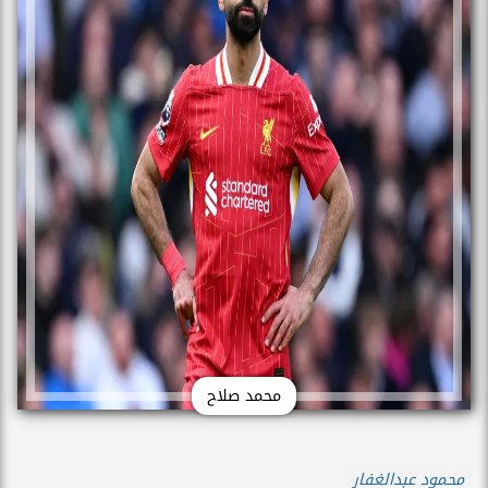
محمد صلاح
محمود عبدالغفار