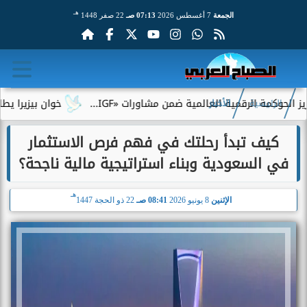
هـ
الجمعة
7 أغسطس 2026
07:13 صـ
22 صفر 1448
الرقمية العالمية ضمن مشاورات «IGF...
خوان بيزيرا يطلب الرحيل 
الرئيسية
الأخبار
كيف تبدأ رحلتك في فهم فرص الاستثمار
في السعودية وبناء استراتيجية مالية ناجحة؟
هـ
الإثنين
8 يونيو 2026
08:41 صـ
22 ذو الحجة 1447