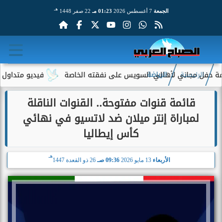
هـ
الجمعة
7 أغسطس 2026
01:23 مـ
22 صفر 1448
مجاني لأهالي السويس على نفقته الخاصة
فيديو متداول لسيدة مسن
الرئيسية
الرياضة
قائمة قنوات مفتوحة.. القنوات الناقلة
لمباراة إنتر ميلان ضد لاتسيو في نهائي
كأس إيطاليا
هـ
الأربعاء
13 مايو 2026
09:36 صـ
26 ذو القعدة 1447