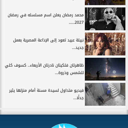
محمد رمضان يعلن اسم مسلسله في رمضان
2027.....
نبيلة عبيد تعود إلى الإذاعة المصرية بعمل
جديد...
ظاهرتان فلكيتان نادرتان الأربعاء.. كسوف كلي
للشمس وذروة...
فيديو متداول لسيدة مسنة أمام منزلها يثير
جدلًا...