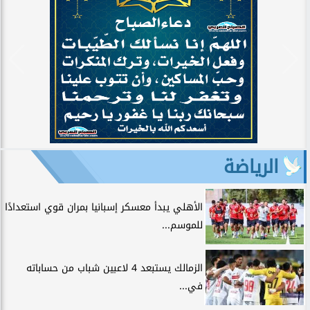
الرياضة
الأهلي يبدأ معسكر إسبانيا بمران قوي استعدادًا
للموسم...
الزمالك يستبعد 4 لاعبين شباب من حساباته
في...