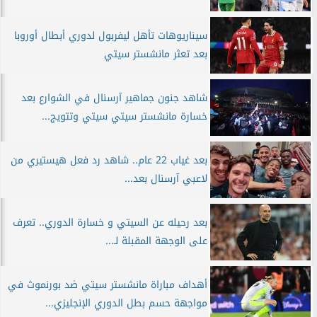
سيناريوهات تأهل ليفربول لدوري أبطال أوروبا
بعد تعثر مانشستر سيتي
شاهد جنون جماهير آرسنال في الشوارع بعد
خسارة مانشستر سيتي سيتي وتتويج...
بعد غياب 22 عام.. شاهد رد فعل هيستيري من
لاعبي آرسنال بعد...
بعد رحيله عن السيتي و خسارة الدوري.. تعرف
على الوجهة المقبلة لـ...
أهداف مباراة مانشستر سيتي ضد بورنموث في
مواجهة حسم بطل الدوري الإنجليزي...