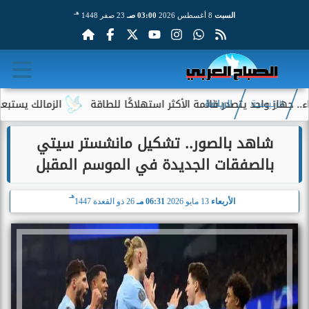
هـ
السبت
8 أغسطس 2026
03:00 صـ
23 صفر 1448
احد يتصدر قائمة الأكثر استهلاكًا للطاقة
الزمالك يستبعد 4 لاعبين شباب من حساباته في الموسم الجديد
الرئيسية
الرياضة
شاهد بالصور.. تشكيل مانشستر سيتي
بالصفقات الجديدة في الموسم المقبل
هـ
الأربعاء
13 مايو 2026
06:31 مـ
26 ذو القعدة 1447