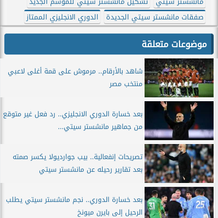
مانشستر سيتي
تشكيل مانشستر سيتي للموسم الجديد
صفقات مانشستر سيتي الجديدة
الدوري الانجليزي الممتاز
موضوعات متعلقة
شاهد بالأرقام.. مرموش على قمة أغلى لاعبي
منتخب مصر
بعد خسارة الدوري الانجليزي.. رد فعل غير متوقع
من جماهير مانشستر سيتي...
تصريحات إنفعالية.. بيب جوارديولا يكسر صمته
بعد تقارير رحيله عن مانشستر سيتي
بعد خسارة الدوري.. نجم مانشستر سيتي يطلب
الرحيل إلى بايرن ميونخ