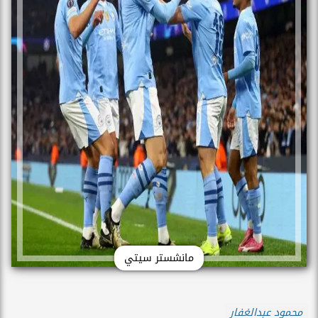
مانشستر سيتي
محمود عبدالغفار