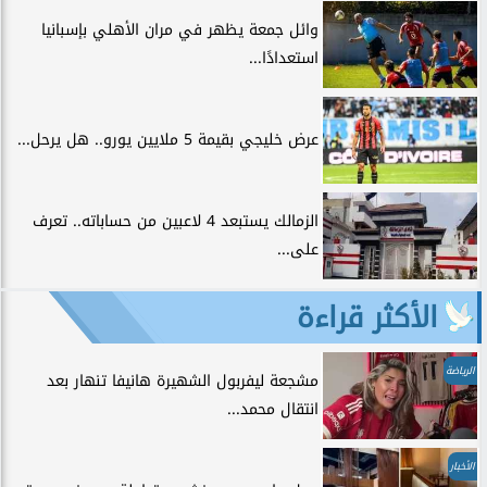
وائل جمعة يظهر في مران الأهلي بإسبانيا
استعدادًا...
عرض خليجي بقيمة 5 ملايين يورو.. هل يرحل...
الزمالك يستبعد 4 لاعبين من حساباته.. تعرف
على...
الأكثر قراءة
الرياضة
مشجعة ليفربول الشهيرة هانيفا تنهار بعد
انتقال محمد...
الأخبار