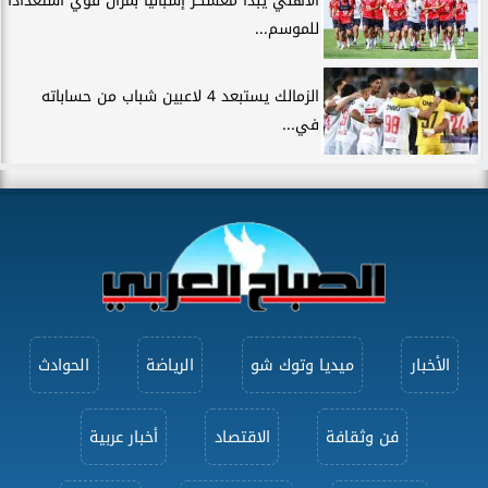
الأهلي يبدأ معسكر إسبانيا بمران قوي استعدادًا
للموسم...
الزمالك يستبعد 4 لاعبين شباب من حساباته
في...
الأخبار
ميديا وتوك شو
الرياضة
الحوادث
فن وثقافة
الاقتصاد
أخبار عربية