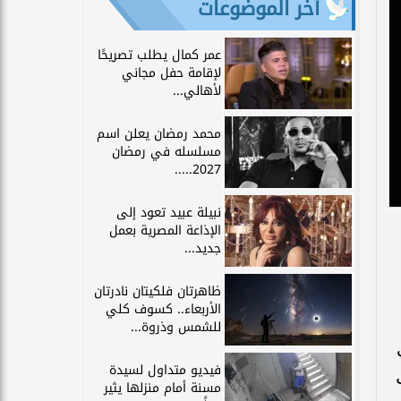
آخر الموضوعات
عمر كمال يطلب تصريحًا
لإقامة حفل مجاني
لأهالي...
محمد رمضان يعلن اسم
مسلسله في رمضان
2027.....
نبيلة عبيد تعود إلى
الإذاعة المصرية بعمل
جديد...
ظاهرتان فلكيتان نادرتان
الأربعاء.. كسوف كلي
للشمس وذروة...
فيديو متداول لسيدة
مسنة أمام منزلها يثير