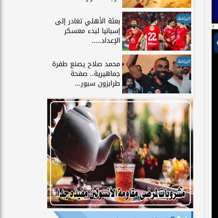
الرياضة
بعثة الأهلي تغادر إلى
إسبانيا لبدء معسكر
الإعداد.....
الرياضة
محمد صلاح يصنع طفرة
جماهيرية.. صفحة
طرابزون سبور...