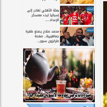
الرياضة
بعثة الأهلي تغادر إلى
إسبانيا لبدء معسكر
الإعداد.....
الرياضة
محمد صلاح يصنع طفرة
جماهيرية.. صفحة
طرابزون سبور...