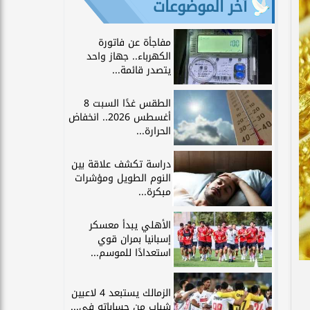
آخر الموضوعات
مفاجأة عن فاتورة
الكهرباء.. جهاز واحد
يتصدر قائمة...
الطقس غدًا السبت 8
أغسطس 2026.. انخفاض
الحرارة...
دراسة تكشف علاقة بين
النوم الطويل ومؤشرات
مبكرة...
الأهلي يبدأ معسكر
إسبانيا بمران قوي
استعدادًا للموسم...
الزمالك يستبعد 4 لاعبين
شباب من حساباته في...