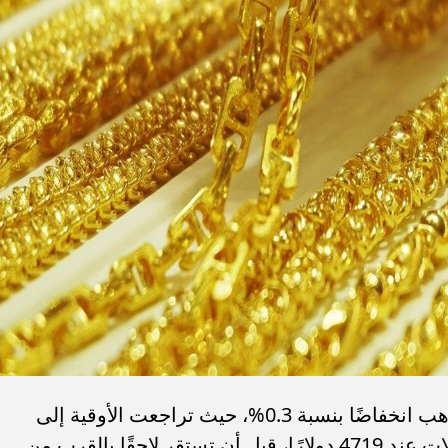
وعلى الصعيد العالمي، سجلت أسعار الذهب انخفاضًا بنسبة 0.3%، حيث تراجعت الأوقية إلى
مستوى 4687 دولارًا، بعد أن بدأت التداولات عند 4719 دولارًا، قبل أن تستقر لاحقًا بالقرب من