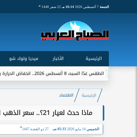
هـ
الجمعة
7 أغسطس 2026
10:14 مـ
22 صفر 1448
الرئيسية
الأخبار
ميديا وتوك شو
قس غدًا السبت 8 أغسطس 2026.. انخفاض الحرارة وشبورة ورياح على عدة...
الرئيسية
الاقتصاد
ماذا حدث لعيار 21؟.. سعر الذهب اليوم الخميس 14 مايو 2026 في الصاغة المصرية
هـ
الخميس
14 مايو 2026
05:33 صـ
27 ذو القعدة 1447