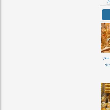
.. سعر
لأربعاء 3 يونيو