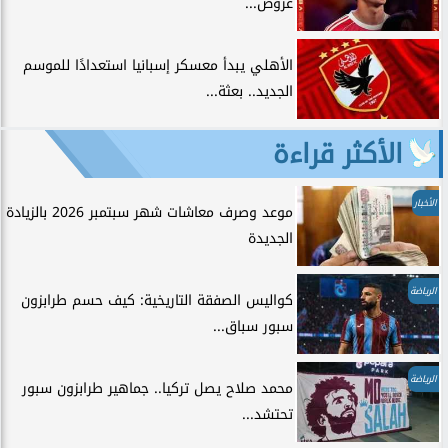
عروض...
الأهلي يبدأ معسكر إسبانيا استعدادًا للموسم
الجديد.. بعثة...
الأكثر قراءة
الأخبار
موعد وصرف معاشات شهر سبتمبر 2026 بالزيادة
الجديدة
الرياضة
كواليس الصفقة التاريخية: كيف حسم طرابزون
سبور سباق...
الرياضة
محمد صلاح يصل تركيا.. جماهير طرابزون سبور
تحتشد...