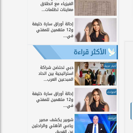
الفيزياء مع انطلاق
معاينات تظلمات...
إحالة أوراق سارة خليفة
و12 متهمين للمفتي
في...
الأكثر قراءة
أخبار عربية
دبي تحتضن شراكة
استراتيجية بين اتحاد
المبدعين العرب...
الحوادث
إحالة أوراق سارة خليفة
و12 متهمين للمفتي
في...
الرياضة
شوبير يكشف مصير
رباعي الأهلي والراحلين
عن الفريق