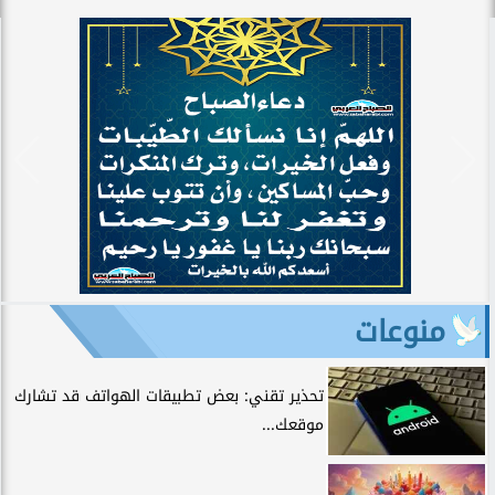
منوعات
تحذير تقني: بعض تطبيقات الهواتف قد تشارك
موقعك...