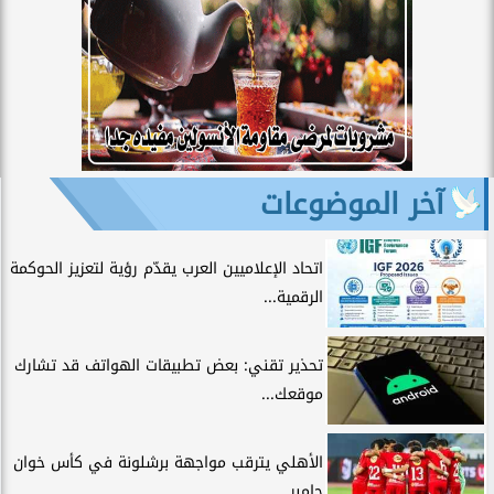
آخر الموضوعات
اتحاد الإعلاميين العرب يقدّم رؤية لتعزيز الحوكمة
الرقمية...
تحذير تقني: بعض تطبيقات الهواتف قد تشارك
موقعك...
الأهلي يترقب مواجهة برشلونة في كأس خوان
جامبر.....