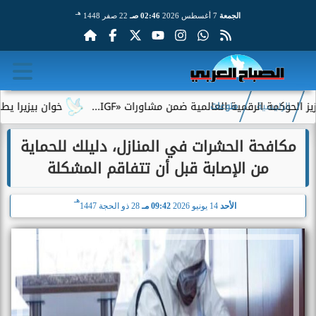
هـ
الجمعة
7 أغسطس 2026
02:46 صـ
22 صفر 1448
الرقمية العالمية ضمن مشاورات «IGF...
خوان بيزيرا يطلب الرحيل 
الرئيسية
منوعات
مكافحة الحشرات في المنازل، دليلك للحماية
من الإصابة قبل أن تتفاقم المشكلة
هـ
الأحد
14 يونيو 2026
09:42 مـ
28 ذو الحجة 1447