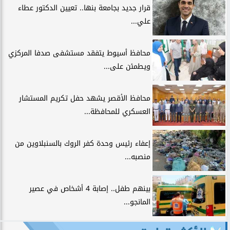
قرار جديد بجامعة بنها.. تعيين الدكتور عطاء
علي...
محافظ أسيوط يتفقد مستشفى صدفا المركزي
ويطمئن على...
محافظ الأقصر يشهد حفل تكريم المستشار
العسكري للمحافظة...
إعفاء رئيس وحدة كفر الروك بالسنبلاوين من
منصبه...
بينهم طفل.. إصابة 4 أشخاص في عصير
المانجو...