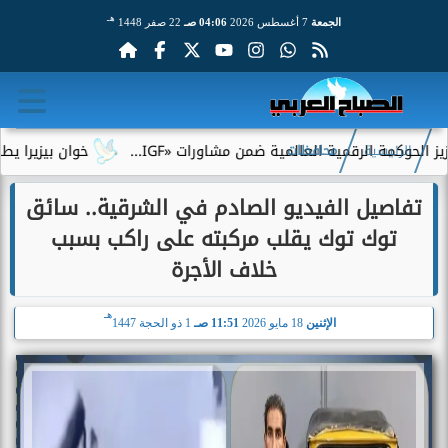
هـ
الجمعة
7 أغسطس 2026
04:06 صـ
22 صفر 1448
ة الرقمية العالمية ضمن مشاورات «IGF...
خوان بيزيرا يطلب الرحي
الرئيسية
محافظات
تفاصيل الفيديو الصادم في الشرقية.. سائق
توك توك يقلب مركبته على راكب بسبب
خلاف الأجرة
هـ
الإثنين
18 مايو 2026
11:51 صـ
1 ذو الحجة 1447